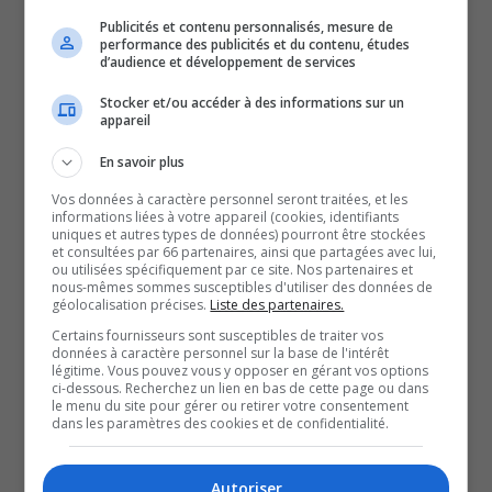
Publicités et contenu personnalisés, mesure de
h 30.
performance des publicités et du contenu, études
d’audience et développement de services
Un avion-citerne est notamment sur place pour contrôler
Stocker et/ou accéder à des informations sur un
appareil
le brasier de 75 mètres par 50 mètres qui se propage
lentement et ne représente donc pas de risque pour la
En savoir plus
population pour le moment.
Vos données à caractère personnel seront traitées, et les
Il est actuellement trop tôt pour déterminer la cause de
informations liées à votre appareil (cookies, identifiants
uniques et autres types de données) pourront être stockées
cet incendie.
et consultées par 66 partenaires, ainsi que partagées avec lui,
ou utilisées spécifiquement par ce site. Nos partenaires et
D’ailleurs, avec une semaine qui s’annonce chaude au
nous-mêmes sommes susceptibles d'utiliser des données de
géolocalisation précises.
Liste des partenaires.
niveau des températures, l’agente à la prévention et aux
Certains fournisseurs sont susceptibles de traiter vos
communications pour la SOPFEU, Mélanie Morinm
données à caractère personnel sur la base de l'intérêt
rappelle qu’il est interdit de faire des feux à ciel ouvert,
légitime. Vous pouvez vous y opposer en gérant vos options
ci-dessous. Recherchez un lien en bas de cette page ou dans
en forêt ou à proximité, partout dans la région.
le menu du site pour gérer ou retirer votre consentement
dans les paramètres des cookies et de confidentialité.
Cette interdiction est décrétée depuis hier soir, par le
ministère des Ressources naturelles et des Forêts, et ce,
Autoriser