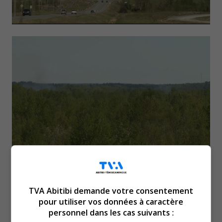
La SOPFEU a détecté un
incendie à l’est du lac
TVA Abitibi demande votre consentement
pour utiliser vos données à caractère
Osisko, aujourd’hui, vers 14
personnel dans les cas suivants :