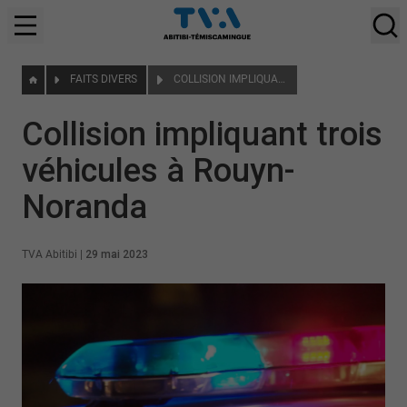
FAITS DIVERS
COLLISION IMPLIQUANT TROIS VÉHICULES À ROUYN-NORANDA
Collision impliquant trois
véhicules à Rouyn-
Noranda
TVA Abitibi
|
29 mai 2023