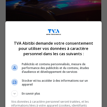
Une collision impliquant trois véhicules est survenue
dimanche en début de soirée sur la route 117, au
TVA Abitibi demande votre consentement
kilomètre 608, près de la rivière Kinojévis, à Rouyn-
pour utiliser vos données à caractère
Noranda.
personnel dans les cas suivants :
Un véhicule a dévié de sa voie pour une raison toujours
inconnue et a percuté une autre voiture et a par la suite
Publicités et contenu personnalisés, mesure de
performance des publicités et du contenu, études
frappé plus durement une deuxième automobile.
d’audience et développement de services
Trois personnes ont été transportées dans un centre
Stocker et/ou accéder à des informations sur un
hospitalier. Un homme dans la vingtaine a subi des
appareil
blessures plus sérieuses, mais on ne craindrait pas pour
En savoir plus
sa vie.
Vos données à caractère personnel seront traitées, et les
Une partie de la route 117 a été fermée jusqu’à 22h30.
informations liées à votre appareil (cookies, identifiants