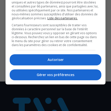
uniques et autres types de données) pourront être stockées
Un enquêteur spécialiste en reconstitution d’accident a
et consultées par 66 partenaires, ainsi que partagées avec lui,
été dépêché sur les lieux.
ou utilisées spécifiquement par ce site. Nos partenaires et
nous-mêmes sommes susceptibles d'utiliser des données de
géolocalisation précises.
Liste des partenaires.
QUESTION DU JOUR
Certains fournisseurs sont susceptibles de traiter vos
données à caractère personnel sur la base de l'intérêt
légitime. Vous pouvez vous y opposer en gérant vos options
Commentaires
ci-dessous. Recherchez un lien en bas de cette page ou dans
le menu du site pour gérer ou retirer votre consentement
dans les paramètres des cookies et de confidentialité.
SOUTENIR NOS MÉDIAS, C’EST PROTÉGER NOTRE
CULTURE ET NOTRE ÉCONOMIE
Autoriser
Gérer vos préférences