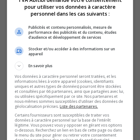
TVA Abitibi demande votre consentement
l’homme a été retrouvé, hier
pour utiliser vos données à caractère
personnel dans les cas suivants :
soir, à Senneterre.
Publicités et contenu personnalisés, mesure de
performance des publicités et du contenu, études
d’audience et développement de services
Gaetan Vallières-Brochu a été conduit au centre
hospitalier, mais on ne craint pas pour sa vie mentionne
Stocker et/ou accéder à des informations sur un
appareil
la porte-parole de la Sûreté du Québec, la sergente Nancy
Fournier.
En savoir plus
La Sûreté du Québec n’est pas encore en mesure de nous
Vos données à caractère personnel seront traitées, et les
informations liées à votre appareil (cookies, identifiants
mentionner pourquoi Gaetan Vallières se trouvait à
uniques et autres types de données) pourront être stockées
et consultées par 66 partenaires, ainsi que partagées avec lui,
Senneterre.
ou utilisées spécifiquement par ce site. Nos partenaires et
Pendant les six jours de sa disparition, la Sûreté du
nous-mêmes sommes susceptibles d'utiliser des données de
géolocalisation précises.
Liste des partenaires.
Québec avait déployé plusieurs patrouilleurs afin de le
Certains fournisseurs sont susceptibles de traiter vos
retrouver.
données à caractère personnel sur la base de l'intérêt
légitime. Vous pouvez vous y opposer en gérant vos options
Ils sillonnaient les abords de rivières et les chemins
ci-dessous. Recherchez un lien en bas de cette page ou dans
le menu du site pour gérer ou retirer votre consentement
boisés, notamment de son lieu de résidence, à Sainte-