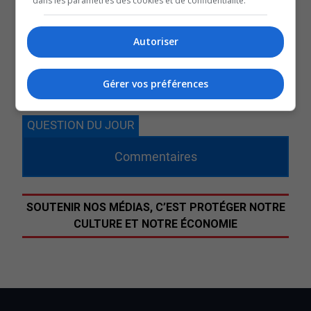
dans les paramètres des cookies et de confidentialité.
Gertrude-de-Manneville.
L’homme porté disparu aurait eu avec lui, là, ses deux
Autoriser
chiens et un VTT.
Sur les réseaux sociaux, les membres de la famille se
Gérer vos préférences
disent soulagés.
QUESTION DU JOUR
Commentaires
SOUTENIR NOS MÉDIAS, C’EST PROTÉGER NOTRE
CULTURE ET NOTRE ÉCONOMIE