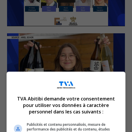
TVA Abitibi demande votre consentement
Anaïs Flebus est un nom à
pour utiliser vos données à caractère
personnel dans les cas suivants :
retenir dans le monde de
Publicités et contenu personnalisés, mesure de
performance des publicités et du contenu, études