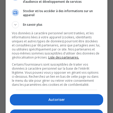
d’audience et développement de services
l’hôtellerie.
Stocker et/ou accéder à des informations sur un
appareil
La sommelière d’origine témiscamienne s’est vue
décerner une bourse Relais et Châteaux d’une hauteur de
En savoir plus
35 000 dollars.
Vos données à caractère personnel seront traitées, et les
informations liées à votre appareil (cookies, identifiants
Chaque année, un maximum de cinq de ses bourses est
uniques et autres types de données) pourront être stockées
et consultées par 66 partenaires, ainsi que partagées avec lui,
remis.
ou utilisées spécifiquement par ce site. Nos partenaires et
Pour être candidat, il faut, entre autres, être diplômés
nous-mêmes sommes susceptibles d'utiliser des données de
géolocalisation précises.
Liste des partenaires.
d’un programme de l’Institut de tourisme et d’hôtellerie
Certains fournisseurs sont susceptibles de traiter vos
du Québec depuis moins de cinq ans, dans un
données à caractère personnel sur la base de l'intérêt
légitime. Vous pouvez vous y opposer en gérant vos options
programme régulier de l’établissement.
ci-dessous. Recherchez un lien en bas de cette page ou dans
le menu du site pour gérer ou retirer votre consentement
Il faut aussi être reconnu pour ses compétences ou ses
dans les paramètres des cookies et de confidentialité.
réalisations exceptionnelles dans l’industrie.
Autoriser
QUESTION DU JOUR
Commentaires