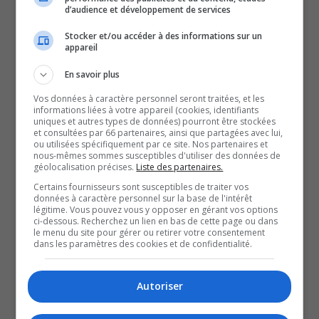
série « Désobéir : le choix
d’audience et développement de services
Stocker et/ou accéder à des informations sur un
de Chantale Daigle » est
appareil
En savoir plus
sortie.
Vos données à caractère personnel seront traitées, et les
informations liées à votre appareil (cookies, identifiants
Et en l’espace de 48 heures, la série est celle qui a le
uniques et autres types de données) pourront être stockées
et consultées par 66 partenaires, ainsi que partagées avec lui,
meilleur début dans les deux premiers jours suivant son
ou utilisées spécifiquement par ce site. Nos partenaires et
nous-mêmes sommes susceptibles d'utiliser des données de
lancement, selon Adobe Analytics.
géolocalisation précises.
Liste des partenaires.
On rappelle que l’histoire reprend le combat de
Certains fournisseurs sont susceptibles de traiter vos
Chantale Daigle pour se faire avorter de l’enfant de son
données à caractère personnel sur la base de l'intérêt
légitime. Vous pouvez vous y opposer en gérant vos options
conjoint violent.
ci-dessous. Recherchez un lien en bas de cette page ou dans
le menu du site pour gérer ou retirer votre consentement
Yvon Moreau s’est entretenu avec la documentariste qui
dans les paramètres des cookies et de confidentialité.
a eu l’idée de faire la série, Gaëlle d’Ynglemare.
Autoriser
QUESTION DU JOUR