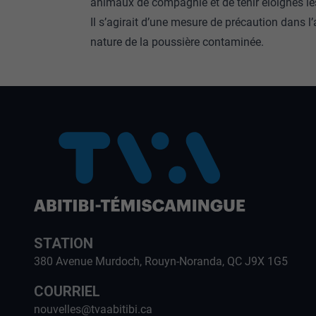
animaux de compagnie et de tenir éloignés l
Il s’agirait d’une mesure de précaution dans l’
nature de la poussière contaminée.
STATION
380 Avenue Murdoch, Rouyn-Noranda, QC J9X 1G5
COURRIEL
nouvelles@tvaabitibi.ca