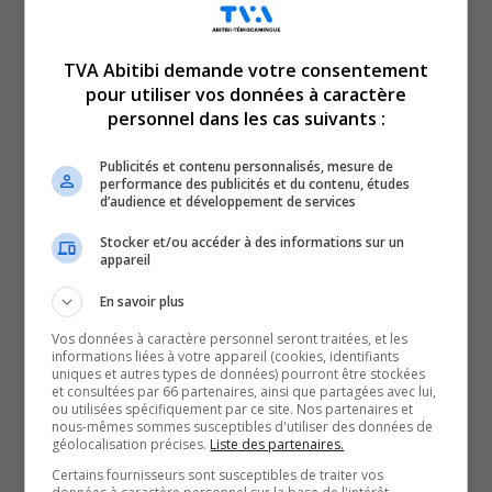
TVA Abitibi demande votre consentement
pour utiliser vos données à caractère
Voici l’actualité de l’Abitibi-Témiscamingue.
personnel dans les cas suivants :
Le TVA 12 h 13 et le TVA 17 h 58 sont des rendez-vous
incontournables pour connaître tout de l’actualité
Publicités et contenu personnalisés, mesure de
performance des publicités et du contenu, études
régionale. Avec un bulletin de 12 minutes sur l’heure du
d’audience et développement de services
lunch et un de 28 minutes en soirée, comptez sur nous
Stocker et/ou accéder à des informations sur un
pour faire un tour d’horizon complet de ce qui a marqué
appareil
la région!
En savoir plus
QUESTION DU JOUR
Vos données à caractère personnel seront traitées, et les
informations liées à votre appareil (cookies, identifiants
uniques et autres types de données) pourront être stockées
Commentaires
et consultées par 66 partenaires, ainsi que partagées avec lui,
ou utilisées spécifiquement par ce site. Nos partenaires et
nous-mêmes sommes susceptibles d'utiliser des données de
géolocalisation précises.
Liste des partenaires.
SOUTENIR NOS MÉDIAS, C’EST PROTÉGER NOTRE
Certains fournisseurs sont susceptibles de traiter vos