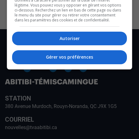
données à caractère personnel sur la base de l'intérêt
CULTURE ET NOTRE ÉCONOMIE
légitime. Vous pouvez vous y opposer en gérant vos options
ci-dessous. Recherchez un lien en bas de cette page ou dans
le menu du site pour gérer ou retirer votre consentement
dans les paramètres des cookies et de confidentialité.
Autoriser
Gérer vos préférences
STATION
380 Avenue Murdoch, Rouyn-Noranda, QC J9X 1G5
COURRIEL
nouvelles@tvaabitibi.ca