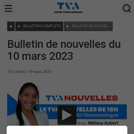
BULLETINS COMPLETS
BULLETIN DE NOUVELLES DU 10 MARS 2023
Bulletin de nouvelles du
10 mars 2023
TVA Abitibi
|
10 mars 2023