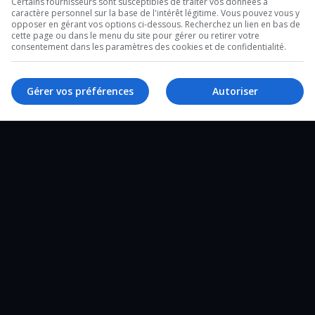
Certains fournisseurs sont susceptibles de traiter vos données à
caractère personnel sur la base de l'intérêt légitime. Vous pouvez vous y
2 minutes sur l’heure du lunch et un de 28
opposer en gérant vos options ci-dessous. Recherchez un lien en bas de
cette page ou dans le menu du site pour gérer ou retirer votre
e un tour d’horizon complet de ce qui a
consentement dans les paramètres des cookies et de confidentialité.
Gérer vos préférences
Autoriser