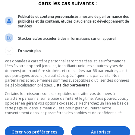
dans les cas suivants :
ir un CPE, depuis des années, pour réduire le
ssement.
Publicités et contenu personnalisés, mesure de performance des
publicités et du contenu, études d’audience et développement de
ansformation.
services
avril 2022, de fermer ses portes avec ses 155
Stocker et/ou accéder à des informations sur un appareil
de sauver ces places et d’en rajouter une
En savoir plus
Vos données à caractère personnel seront traitées, et les informations
liées à votre appareil (cookies, identifiants uniques et autres types de
r le CPE qui va célébrer officiellement son
données) pourront être stockées et consultées par 66 partenaires, ainsi
que partagées avec lui, ou utilisées spécifiquement par ce site. Nos
partenaires et nous-mêmes sommes susceptibles d'utiliser des données
Phénix va inaugurer, officiellement, son
de géolocalisation précises.
Liste des partenaires.
Certains fournisseurs sont susceptibles de traiter vos données à
caractère personnel sur la base de l'intérêt légitime. Vous pouvez vous y
ur et 13 places à Bellecombe.
opposer en gérant vos options ci-dessous. Recherchez un lien en bas de
cette page ou dans le menu du site pour gérer ou retirer votre
ir lieu au Noranda Hôtel-Spa, en collaboration
consentement dans les paramètres des cookies et de confidentialité.
le PDG, André Oscheduszko.
tre 15 et 20 000 dollars.
Gérer vos préférences
Autoriser
ux projets au sein du CPE, mais également