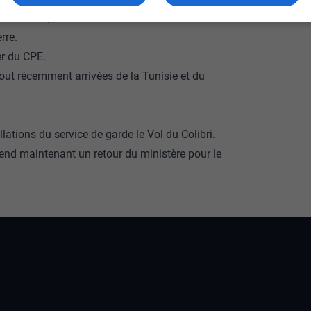
ternational, mentionne l’administrateur au
rre.
er du CPE.
out récemment arrivées de la Tunisie et du
llations du service de garde le Vol du Colibri.
tend maintenant un retour du ministère pour le