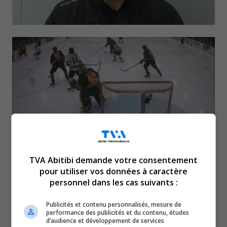
TVA Abitibi demande votre consentement
La saison de rêve du
pour utiliser vos données à caractère
personnel dans les cas suivants :
gardien de
Publicités et contenu personnalisés, mesure de
performance des publicités et du contenu, études
but rouynorandien Nathan
d’audience et développement de services