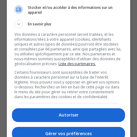
Stocker et/ou accéder à des informations sur un
Darveau se poursuit avec
appareil
En savoir plus
les Tigres de Victoriaville.
Vos données à caractère personnel seront traitées, et les
informations liées à votre appareil (cookies, identifiants
En plus d’être le gardien le plus efficace de toute la
uniques et autres types de données) pourront être stockées
et consultées par 66 partenaires, ainsi que partagées avec lui,
LHJMQ, depuis lundi, il est en première position pour le
ou utilisées spécifiquement par ce site. Nos partenaires et
nous-mêmes sommes susceptibles d'utiliser des données de
pourcentage d’arrêt à travers le Canada.
géolocalisation précises.
Liste des partenaires.
Aucun gardien de la Ligue de l’Ontario et de l’Ouest ne
Certains fournisseurs sont susceptibles de traiter vos
données à caractère personnel sur la base de l'intérêt
fait mieux que Darveau cette année.
légitime. Vous pouvez vous y opposer en gérant vos options
Après 41 parties, le Témiscabitibien a un pourcentage
ci-dessous. Recherchez un lien en bas de cette page ou dans
le menu du site pour gérer ou retirer votre consentement
d’arrêt de 92,8 pour cent.
dans les paramètres des cookies et de confidentialité.
QUESTION DU JOUR
Autoriser
Commentaires
Gérer vos préférences