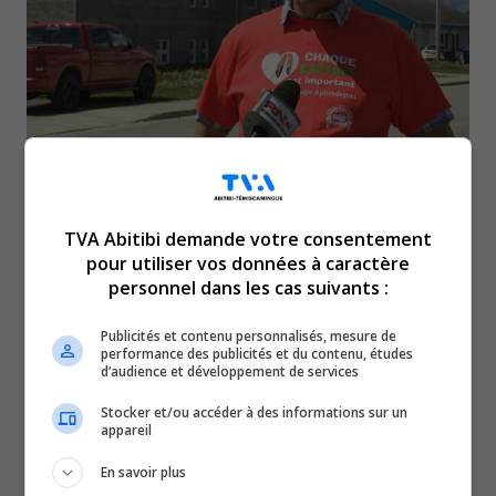
La communauté du Lac-
TVA Abitibi demande votre consentement
Simon a un nouveau chef. Il
pour utiliser vos données à caractère
personnel dans les cas suivants :
s’agit de Lucien Wabanonik.
Publicités et contenu personnalisés, mesure de
performance des publicités et du contenu, études
C’est un retour en poste pour lui, alors qu’il a été chef au
d’audience et développement de services
début des années 2000.
Stocker et/ou accéder à des informations sur un
appareil
Il succède donc à Adrienne Jérôme, qui était cheffe de la
communauté depuis 2016.
En savoir plus
Lucien Wabanonik a été élu pour un mandat de quatre