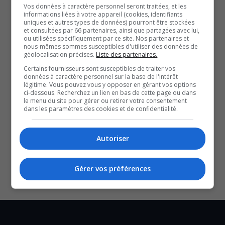
Vos données à caractère personnel seront traitées, et les
ans.
informations liées à votre appareil (cookies, identifiants
uniques et autres types de données) pourront être stockées
Il sera accompagné de Danny Pien comme vice-chef,
et consultées par 66 partenaires, ainsi que partagées avec lui,
ou utilisées spécifiquement par ce site. Nos partenaires et
alors qu’Anna Cheezo, Jean-Marie Papatie et Ghislain
nous-mêmes sommes susceptibles d'utiliser des données de
géolocalisation précises.
Liste des partenaires.
Néquado ont été élus comme conseiller.
Certains fournisseurs sont susceptibles de traiter vos
données à caractère personnel sur la base de l'intérêt
QUESTION DU JOUR
légitime. Vous pouvez vous y opposer en gérant vos options
ci-dessous. Recherchez un lien en bas de cette page ou dans
le menu du site pour gérer ou retirer votre consentement
Commentaires
dans les paramètres des cookies et de confidentialité.
Autoriser
SOUTENIR NOS MÉDIAS, C’EST PROTÉGER NOTRE
CULTURE ET NOTRE ÉCONOMIE
Gérer vos préférences