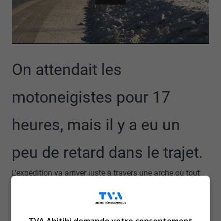
On attendait les
motoneigistes pour 17
heures, mais il y a eu un
peu de retard dans le trajet.
L’expédition va arriver juste à travers une arche où tout
un regroupement attend ce convoi.
Ce sont 60 motoneigistes qui parcourent les
communautés autochtones de la province, et c’est un
TVA Abitibi demande votre consentement