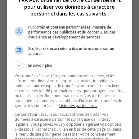
rassemblement qui n’inclut pas seulement des membres
pour utiliser vos données à caractère
personnel dans les cas suivants :
des Premières Nations.
Le groupe est suivi par un hélicoptère d’Airmédic qui
Publicités et contenu personnalisés, mesure de
assure la sécurité durant tout le trajet.
performance des publicités et du contenu, études
d’audience et développement de services
Ce trajet qui partait de Manawan, hier, et traverse les
communautés du Québec, est également un trajet
Stocker et/ou accéder à des informations sur un
appareil
historique pour les communautés, puisqu’il retrace le
parcours des ancêtres autochtones.
En savoir plus
Et la cheffe de la communauté de Lac-Simon, Adrienne
Vos données à caractère personnel seront traitées, et les
informations liées à votre appareil (cookies, identifiants
Jérôme, espère que c’est un événement dont on va se
uniques et autres types de données) pourront être stockées
et consultées par 66 partenaires, ainsi que partagées avec lui,
souvenir longtemps.
ou utilisées spécifiquement par ce site. Nos partenaires et
Elle se dit très fière et heureuse de voir cette expédition
nous-mêmes sommes susceptibles d'utiliser des données de
géolocalisation précises.
Liste des partenaires.
qui est en soutien aux conditions des femmes et des
Certains fournisseurs sont susceptibles de traiter vos
enfants et évidemment de la réconciliation avec les
données à caractère personnel sur la base de l'intérêt
légitime. Vous pouvez vous y opposer en gérant vos options
nations autochtones
ci-dessous. Recherchez un lien en bas de cette page ou dans
le menu du site pour gérer ou retirer votre consentement
Pour madame Jérôme, cette réconciliation passe d’abord