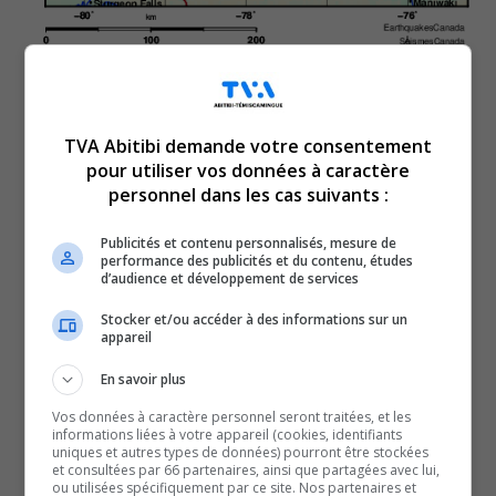
L’Abitibi-Témiscamingue se
réveille subitement en
TVA Abitibi demande votre consentement
pour utiliser vos données à caractère
raison des grondements de
personnel dans les cas suivants :
Publicités et contenu personnalisés, mesure de
la terre.
performance des publicités et du contenu, études
d’audience et développement de services
En effet, un séisme d’une magnitude de 3,2 a secoué la
Stocker et/ou accéder à des informations sur un
appareil
région aux alentours de 6h39 ce matin.
Selon les informations transmises à nos bureaux par
En savoir plus
séisme Canada, c’est la ville de Val-d’Or qui a été la plus
Vos données à caractère personnel seront traitées, et les
touchée par l’événement naturel.
informations liées à votre appareil (cookies, identifiants
uniques et autres types de données) pourront être stockées
Ce sonT déjà une vingtaine de rapports qui ont été
et consultées par 66 partenaires, ainsi que partagées avec lui,
ou utilisées spécifiquement par ce site. Nos partenaires et
transmis à l’organisme gouvernemental qui traite