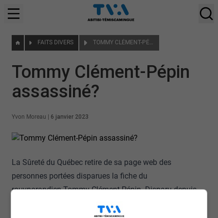
FAITS DIVERS
TOMMY CLÉMENT-PÉPIN ASSASSINÉ?
Tommy Clément-Pépin
assassiné?
Yvon Moreau
|
6 janvier 2023
La Sûreté du Québec retire de sa page web des
personnes portées disparues la fiche du
rouynorandien Tommy Clément-Pépin. Disparu depuis
17 ans, il aurait été vu pour la dernière fois en mars
2006.