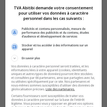
Selon le service de police, l’enquête tend à démontrer
TVA Abitibi demande votre consentement
qu’il aurait été victime d’un acte criminel. Son dossier
pour utiliser vos données à caractère
personnel dans les cas suivants :
apparaît dorénavant dans les fichiers informatiques des
crimes non-résolus.
Publicités et contenu personnalisés, mesure de
Même si des membres de la famille de Tommy Clément-
performance des publicités et du contenu, études
d’audience et développement de services
Pépin confirment avoir été avisés des changements, ils
Stocker et/ou accéder à des informations sur un
préfèrent ne pas commenter, toujours émus par l’affaire.
appareil
En savoir plus
QUESTION DU JOUR
Vos données à caractère personnel seront traitées, et les
Commentaires
informations liées à votre appareil (cookies, identifiants
uniques et autres types de données) pourront être stockées
et consultées par 66 partenaires, ainsi que partagées avec lui,
ou utilisées spécifiquement par ce site. Nos partenaires et
nous-mêmes sommes susceptibles d'utiliser des données de
SOUTENIR NOS MÉDIAS, C’EST PROTÉGER NOTRE
géolocalisation précises.
Liste des partenaires.
CULTURE ET NOTRE ÉCONOMIE
Certains fournisseurs sont susceptibles de traiter vos
données à caractère personnel sur la base de l'intérêt
légitime. Vous pouvez vous y opposer en gérant vos options