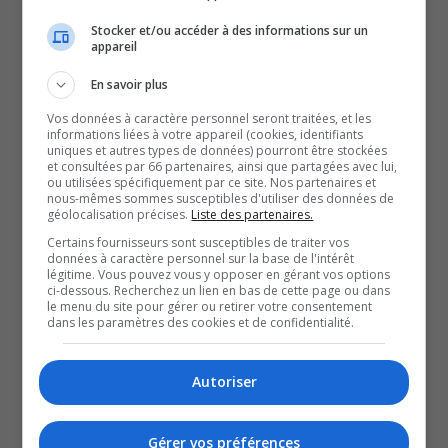
adopté, lundi soir, son
Stocker et/ou accéder à des informations sur un
appareil
budget pour l’année 2023.
En savoir plus
Vos données à caractère personnel seront traitées, et les
Après des hausses de 4 % en 2020, 1.35 % en 2021 et
informations liées à votre appareil (cookies, identifiants
uniques et autres types de données) pourront être stockées
3.8 % en 2022, l’augmentation moyenne du compte de
et consultées par 66 partenaires, ainsi que partagées avec lui,
taxes résidentielles est à 7 % pour 2023.
ou utilisées spécifiquement par ce site. Nos partenaires et
nous-mêmes sommes susceptibles d'utiliser des données de
La mairesse de la ville, Diane Dallaire, explique cette
géolocalisation précises.
Liste des partenaires.
hausse notamment par l’augmentation du taux directeur,
Certains fournisseurs sont susceptibles de traiter vos
données à caractère personnel sur la base de l'intérêt
qui a atteint un sommet à 4.25 % depuis 2008.
légitime. Vous pouvez vous y opposer en gérant vos options
ci-dessous. Recherchez un lien en bas de cette page ou dans
Pour une maison de 277 000 dollars, le propriétaire va
le menu du site pour gérer ou retirer votre consentement
payer 192 dollars de plus que l’an dernier.
dans les paramètres des cookies et de confidentialité.
QUESTION DU JOUR
Autoriser
Commentaires
Gérer vos préférences