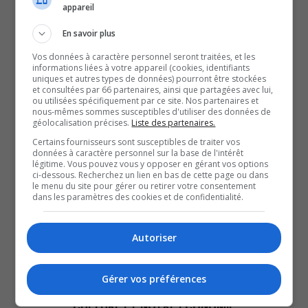
appareil
La totalité des mémoires déposés sont également
En savoir plus
rendus publics.
Dans ce rapport, la population est catégorique, tous
Vos données à caractère personnel seront traitées, et les
informations liées à votre appareil (cookies, identifiants
souhaitent l’amélioration de la qualité de l’air à Rouyn-
uniques et autres types de données) pourront être stockées
et consultées par 66 partenaires, ainsi que partagées avec lui,
Noranda.
ou utilisées spécifiquement par ce site. Nos partenaires et
nous-mêmes sommes susceptibles d'utiliser des données de
RNC MEDIA a appris qu’un des souhaits de la population
géolocalisation précises.
Liste des partenaires.
était que la nouvelle attestation ne soit pas rendue
Certains fournisseurs sont susceptibles de traiter vos
publique pendant les fêtes, elle le sera au retour du
données à caractère personnel sur la base de l'intérêt
légitime. Vous pouvez vous y opposer en gérant vos options
congé au début de l’année 2023.
ci-dessous. Recherchez un lien en bas de cette page ou dans
le menu du site pour gérer ou retirer votre consentement
dans les paramètres des cookies et de confidentialité.
QUESTION DU JOUR
Autoriser
Commentaires
Gérer vos préférences
SOUTENIR NOS MÉDIAS, C’EST PROTÉGER NOTRE
CULTURE ET NOTRE ÉCONOMIE