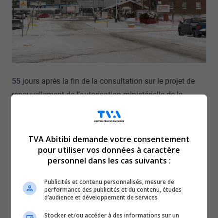
55 jours après la fin de la consultation sur le projet de
renouvellement de l’autorisation ministérielle de la
Fonderie Horne, le gouvernement rend public aujourd’hui
les résultats du rapport tant attendu.
Il s’agit d’une étape importante pour le ministère de
TVA Abitibi demande votre consentement
pour utiliser vos données à caractère
l’Environnement. Le gouvernement dit vouloir être
personnel dans les cas suivants :
transparent et travailler avec la population de l’Abitibi-
Témiscamingue.
Publicités et contenu personnalisés, mesure de
performance des publicités et du contenu, études
C’est en après-midi exactement que le rapport sera rendu
d’audience et développement de services
public. 175 mémoires et près de 1800 formulaires de
Stocker et/ou accéder à des informations sur un
citoyens de Rouyn-Noranda.