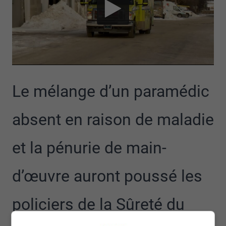
Le mélange d’un paramédic
absent en raison de maladie
et la pénurie de main-
d’œuvre auront poussé les
policiers de la Sûreté du