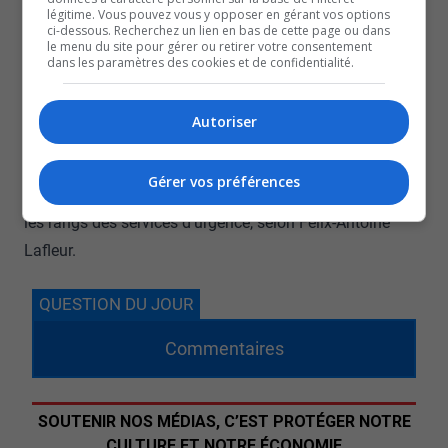
légitime. Vous pouvez vous y opposer en gérant vos options
Les horaires de faction sont au coeur du problème,
ci-dessous. Recherchez un lien en bas de cette page ou dans
le menu du site pour gérer ou retirer votre consentement
selon le président.
dans les paramètres des cookies et de confidentialité.
Si on se fie à ces horaires, les paramédic sont
rémunérés seulement pour la moitié du temps accompli,
Autoriser
on ajoute à cela le fait d’être déployé loin de leur famille
et ami…
Gérer vos préférences
Cela ne vient pas encourager pas la relève à venir grossir
les rangs des services d’urgence, selon Félix-Antoine
Lafleur.
QUESTION DU JOUR
Commentaires
SOUTENIR NOS MÉDIAS, C’EST PROTÉGER NOTRE
CULTURE ET NOTRE ÉCONOMIE