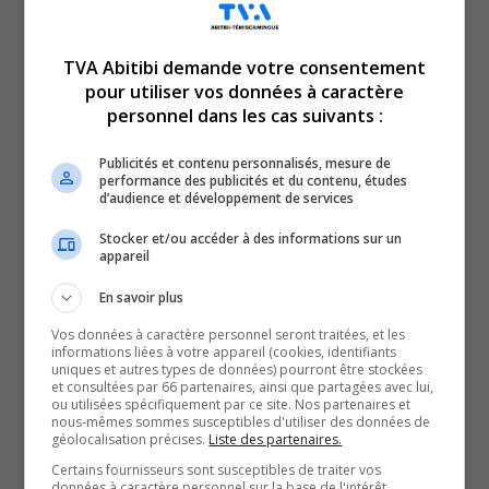
Québec à prendre les
grands moyens.
TVA Abitibi demande votre consentement
pour utiliser vos données à caractère
personnel dans les cas suivants :
Ces derniers ont dû transporter un patient à l’aide de
leur véhicule.
Publicités et contenu personnalisés, mesure de
performance des publicités et du contenu, études
Selon les informations rapportées par la page
d’audience et développement de services
Facebook, La Dernière Ambulance,
Stocker et/ou accéder à des informations sur un
informations confirmées par le Conseil central d’Abitibi-
appareil
Témiscamingue, une seule équipe de paramédics était
En savoir plus
disponible pour couvrir l’entièreté du territoire d’Abitibi-
Ouest.
Vos données à caractère personnel seront traitées, et les
informations liées à votre appareil (cookies, identifiants
En raison de la distance avec cette ambulance, les
uniques et autres types de données) pourront être stockées
et consultées par 66 partenaires, ainsi que partagées avec lui,
policiers n’ont pas eu d’autre choix de procédures.
ou utilisées spécifiquement par ce site. Nos partenaires et
nous-mêmes sommes susceptibles d'utiliser des données de
Selon Félix-Antoine Lafleur, le président du Conseil
géolocalisation précises.
Liste des partenaires.
central de l’Abitibi-Témiscamingue, ce genre de situation
Certains fournisseurs sont susceptibles de traiter vos
pourrait se produire plus souvent dans la région.
données à caractère personnel sur la base de l'intérêt