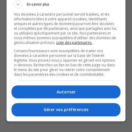
décès de leur compagne ou compagnon.
En savoir plus
Jusqu’ici, les avoirs de la personne décédée étaient gelés
Vos données à caractère personnel seront traitées, et les
informations liées à votre appareil (cookies, identifiants
au compte bancaire, tant que la succession du défunt
uniques et autres types de données) pourront être stockées
et consultées par 66 partenaires, ainsi que partagées avec lui,
n’était pas réglée, souvent des mois plus tard.
ou utilisées spécifiquement par ce site. Nos partenaires et
Ce qui pouvait mener à bien de la précarité financière.
nous-mêmes sommes susceptibles d'utiliser des données de
géolocalisation précises.
Liste des partenaires.
Toutefois, comme le conseiller, Pier-Paul Belzil-Lacasse,
Certains fournisseurs sont susceptibles de traiter vos
syndic en insolvabilité, il faut demeurer vigilant.
données à caractère personnel sur la base de l'intérêt
légitime. Vous pouvez vous y opposer en gérant vos options
ci-dessous. Recherchez un lien en bas de cette page ou dans
QUESTION DU JOUR
le menu du site pour gérer ou retirer votre consentement
dans les paramètres des cookies et de confidentialité.
Commentaires
Autoriser
SOUTENIR NOS MÉDIAS, C’EST PROTÉGER NOTRE
Gérer vos préférences
CULTURE ET NOTRE ÉCONOMIE