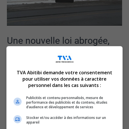
Une nouvelle loi abrogée,
mercredi, à l’Assemblée
nationale, s’attire
TVA Abitibi demande votre consentement
pour utiliser vos données à caractère
personnel dans les cas suivants :
l’appréciation de nombreux
Publicités et contenu personnalisés, mesure de
citoyens, surtout les aînés.
performance des publicités et du contenu, études
d’audience et développement de services
Dorénavant, les couples qui possèdent un compte-
Stocker et/ou accéder à des informations sur un
appareil
conjoint ne seront plus pénalisés financièrement au