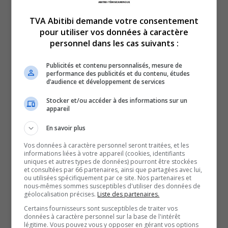
pour venir à bout du
TVA Abitibi demande votre consentement
pour utiliser vos données à caractère
pont Grassy-Narrow, à
personnel dans les cas suivants :
Publicités et contenu personnalisés, mesure de
Moffet.
performance des publicités et du contenu, études
d’audience et développement de services
Depuis sa construction en 1940, la structure historique
Stocker et/ou accéder à des informations sur un
n’a pas été épargnée : deux incendies majeurs en 1983 et
appareil
2015 et deux effondrements en 1949 et 2010.
En savoir plus
Un pan de l’histoire de la municipalité se tourne avec le
Vos données à caractère personnel seront traitées, et les
démantèlement des restes de ce qui, autrefois, était la
informations liées à votre appareil (cookies, identifiants
uniques et autres types de données) pourront être stockées
fierté de Moffet.
et consultées par 66 partenaires, ainsi que partagées avec lui,
Opération impressionnante pour venir à bout du pont.
ou utilisées spécifiquement par ce site. Nos partenaires et
nous-mêmes sommes susceptibles d'utiliser des données de
Le contrat a été octroyé à Constructions BSL, une
géolocalisation précises.
Liste des partenaires.
entreprise près de Québec.
Certains fournisseurs sont susceptibles de traiter vos
données à caractère personnel sur la base de l'intérêt
Le maire Alexandre Binette a un pincement au
légitime. Vous pouvez vous y opposer en gérant vos options