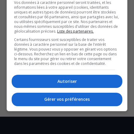
Vos données à caractère personnel seront traitées, et les
qui le désirent pourront conserver leur emploi.
informations liées à votre appareil (cookies, identifiants
uniques et autres types de données) pourront être stockées
La date officielle d’ouverture n’est pas encore connue,
et consultées par 66 partenaires, ainsi que partagées avec lui,
ou utilisées spécifiquement par ce site. Nos partenaires et
mais les travaux devraient débuter au printemps
nous-mêmes sommes susceptibles d'utiliser des données de
prochain.
géolocalisation précises.
Liste des partenaires.
Certains fournisseurs sont susceptibles de traiter vos
données à caractère personnel sur la base de l'intérêt
QUESTION DU JOUR
légitime. Vous pouvez vous y opposer en gérant vos options
ci-dessous. Recherchez un lien en bas de cette page ou dans
le menu du site pour gérer ou retirer votre consentement
Commentaires
dans les paramètres des cookies et de confidentialité.
Autoriser
SOUTENIR NOS MÉDIAS, C’EST PROTÉGER NOTRE
CULTURE ET NOTRE ÉCONOMIE
Gérer vos préférences