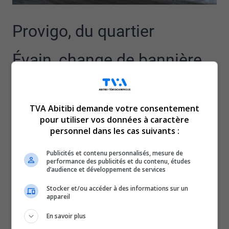
Provigo, du quartier
Évain, change de bannière
et va devenir un Maxi.
TVA Abitibi demande votre consentement
Loblaws nous a confirmé procéder à une revue de son
pour utiliser vos données à caractère
réseau, en procédant à une conversion de format de ses
personnel dans les cas suivants :
épiceries.
Même si le Provigo est établi à Évain depuis de
Publicités et contenu personnalisés, mesure de
performance des publicités et du contenu, études
nombreuses années, les études de marché auraient
d’audience et développement de services
démontré que la proposition d’un Maxi serait encore
Stocker et/ou accéder à des informations sur un
mieux adaptée aux attentes et aux besoins de la
appareil
clientèle de ce secteur.
En savoir plus
On nous indique que la plupart des employés du Provigo