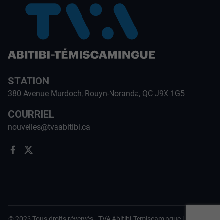
STATION
380 Avenue Murdoch, Rouyn-Noranda, QC J9X 1G5
COURRIEL
nouvelles@tvaabitibi.ca
©
2026
Tous droits révervés -
TVA Abitibi-Temiscamingue
|
Politique