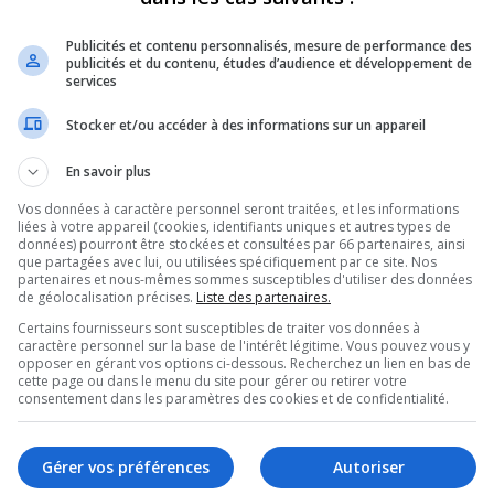
Publicités et contenu personnalisés, mesure de performance des
publicités et du contenu, études d’audience et développement de
services
Stocker et/ou accéder à des informations sur un appareil
En savoir plus
Vos données à caractère personnel seront traitées, et les informations
liées à votre appareil (cookies, identifiants uniques et autres types de
données) pourront être stockées et consultées par 66 partenaires, ainsi
que partagées avec lui, ou utilisées spécifiquement par ce site. Nos
partenaires et nous-mêmes sommes susceptibles d'utiliser des données
de géolocalisation précises.
Liste des partenaires.
Certains fournisseurs sont susceptibles de traiter vos données à
caractère personnel sur la base de l'intérêt légitime. Vous pouvez vous y
opposer en gérant vos options ci-dessous. Recherchez un lien en bas de
rchés de Noël en
cette page ou dans le menu du site pour gérer ou retirer votre
consentement dans les paramètres des cookies et de confidentialité.
e.
Gérer vos préférences
Autoriser
e il y a des marchés un peu partout dans la