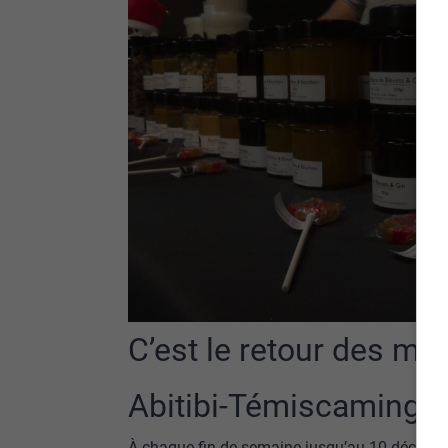
C’est le retour des ma
Abitibi-Témiscamingu
À chaque fin de semaine jusqu’au 10 décembr