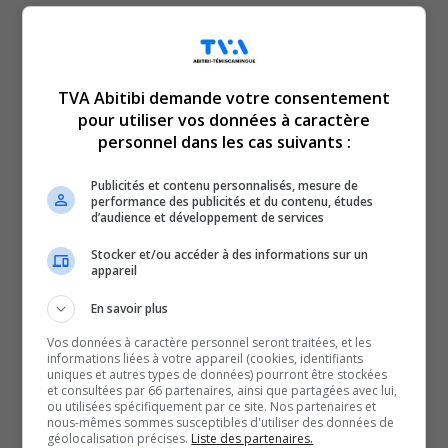
Collini, François Bédard et
Vanessa Collini, a été un
TVA Abitibi demande votre consentement
pour utiliser vos données à caractère
franc succès dans les
personnel dans les cas suivants :
Publicités et contenu personnalisés, mesure de
écoles primaires d’Amos.
performance des publicités et du contenu, études
d’audience et développement de services
Pendant les deux dernières semaines du mois d’octobre,
Stocker et/ou accéder à des informations sur un
plus de 1000 élèves ont participé à des activités de
appareil
cirque.
En savoir plus
Donc, les jeunes ont pu lâcher un peu leur fou tout en
Vos données à caractère personnel seront traitées, et les
apprenant à jongler et à faire certaines acrobaties de
informations liées à votre appareil (cookies, identifiants
uniques et autres types de données) pourront être stockées
base comme se tenir sur deux mains.
et consultées par 66 partenaires, ainsi que partagées avec lui,
ou utilisées spécifiquement par ce site. Nos partenaires et
D’ailleurs, les enfants en redemandent, au point que
nous-mêmes sommes susceptibles d'utiliser des données de
l’on espère répéter l’exercice prochainement, mentionne
géolocalisation précises.
Liste des partenaires.