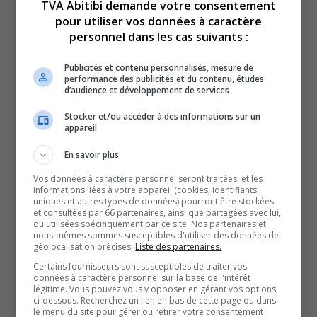
Le Festival, qui a débuté jeudi, va continuer jusqu’à
TVA Abitibi demande votre consentement
pour utiliser vos données à caractère
dimanche et est le premier d’une série de trois
personnel dans les cas suivants :
événements annuels.
Le Festival de ballon-balai et hockey sénior va se tenir en
Publicités et contenu personnalisés, mesure de
performance des publicités et du contenu, études
décembre et le tournoi de hockey mineur aura lieu en
d’audience et développement de services
avril.
Stocker et/ou accéder à des informations sur un
Tous ces événements rassemblent des communautés
appareil
qui font parfois de très longs voyages pour y participer.
En savoir plus
Plus de 2 000 personnes sont attendues pour ce Festival,
Vos données à caractère personnel seront traitées, et les
ce qui occasionne certains défis logistiques, notamment
informations liées à votre appareil (cookies, identifiants
en raison des rénovations de la patinoire Kiwanis à Val-
uniques et autres types de données) pourront être stockées
et consultées par 66 partenaires, ainsi que partagées avec lui,
d’Or.
ou utilisées spécifiquement par ce site. Nos partenaires et
nous-mêmes sommes susceptibles d'utiliser des données de
Le tournoi s’étend donc à Senneterre, Malartic
géolocalisation précises.
Liste des partenaires.
et Barraute. À Val-d’Or, il est également difficile pour le
Certains fournisseurs sont susceptibles de traiter vos
données à caractère personnel sur la base de l'intérêt
Centre Agnico Eagle d’offrir des disponibilités aux
légitime. Vous pouvez vous y opposer en gérant vos options
différents organismes, explique le régisseur du Centre,
ci-dessous. Recherchez un lien en bas de cette page ou dans
le menu du site pour gérer ou retirer votre consentement