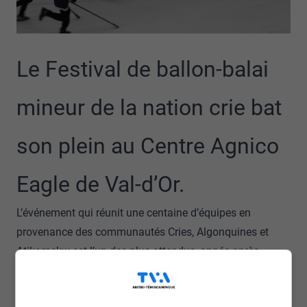
Le Festival de ballon-balai
mineur de la nation crie bat
son plein au Centre Agnico
Eagle de Val-d’Or.
L’événement qui réunit une centaine d’équipes en
provenance des communautés Cries, Algonquines et
Atikamekw est l’un des plus attendus, année après
année, par les jeunes pratiquant de ce sport, mentionne
le coordonnateur du Festival, Charly Washipabano.