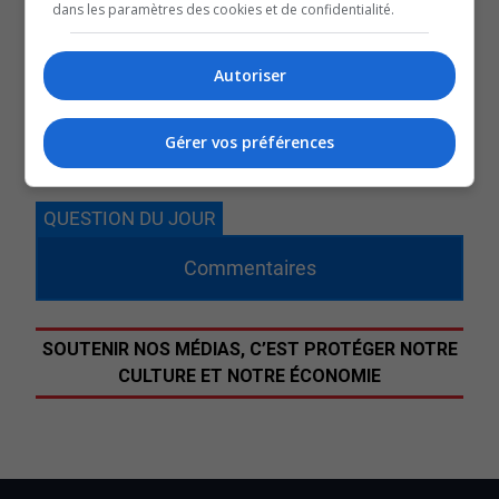
Steve Toulouse.
dans les paramètres des cookies et de confidentialité.
Avec les retombées économiques pour la ville de Val-d’Or
et certaines institutions de la région, en plus de
Autoriser
l’opportunité pour les communautés autochtones de se
réunir et de pratiquer leur sport, il est clair que c’est un
Gérer vos préférences
événement où tout le monde y trouve son compte.
QUESTION DU JOUR
Commentaires
SOUTENIR NOS MÉDIAS, C’EST PROTÉGER NOTRE
CULTURE ET NOTRE ÉCONOMIE