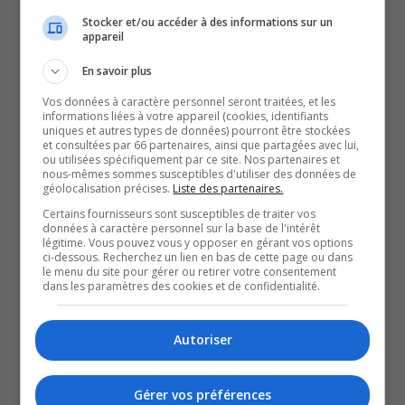
Stocker et/ou accéder à des informations sur un
Daniel Bernard sera adjoint gouvernemental à la ministre
appareil
des Ressources naturelles et des Forêts, Maïtée
En savoir plus
Blanchette Vézina.
Vos données à caractère personnel seront traitées, et les
Suzanne Blais sera, elle, adjointe gouvernementale à la
informations liées à votre appareil (cookies, identifiants
ministre responsable de la Solidarité sociale et de
uniques et autres types de données) pourront être stockées
et consultées par 66 partenaires, ainsi que partagées avec lui,
l’Action communautaire, Chantal Rouleau.
ou utilisées spécifiquement par ce site. Nos partenaires et
nous-mêmes sommes susceptibles d'utiliser des données de
Pour ce qui est de Denis Lamothe, élu dans le Nord-du-
géolocalisation précises.
Liste des partenaires.
Québec, il est nommé adjoint parlementaire au ministre
Certains fournisseurs sont susceptibles de traiter vos
données à caractère personnel sur la base de l'intérêt
de la Sécurité publique, François Bonnardel.
légitime. Vous pouvez vous y opposer en gérant vos options
Il sera aussi adjoint gouvernemental au ministre
ci-dessous. Recherchez un lien en bas de cette page ou dans
le menu du site pour gérer ou retirer votre consentement
responsable du Nord-du-Québec, Jean Boulet.
dans les paramètres des cookies et de confidentialité.
QUESTION DU JOUR
Autoriser
Commentaires
Gérer vos préférences