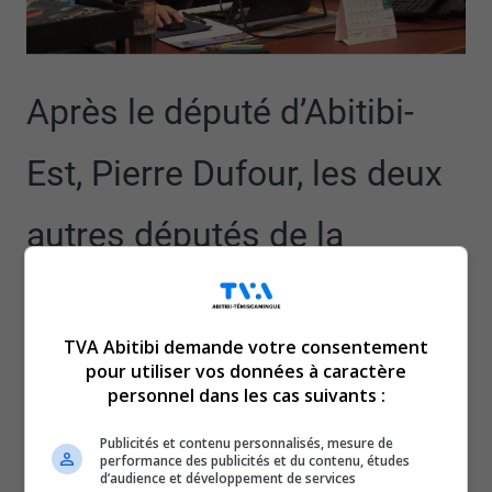
Après le député d’Abitibi-
Est, Pierre Dufour, les deux
autres députés de la
CAQ dans la région
TVA Abitibi demande votre consentement
obtiennent de nouvelles
pour utiliser vos données à caractère
personnel dans les cas suivants :
fonctions dans le
Publicités et contenu personnalisés, mesure de
performance des publicités et du contenu, études
gouvernement Legault.
d’audience et développement de services