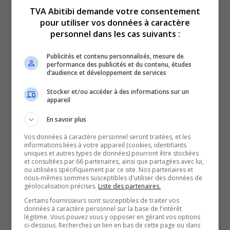
TVA Abitibi demande votre consentement
pour utiliser vos données à caractère
personnel dans les cas suivants :
Voici l’actualité de l’Abitibi-Témiscamingue.
Publicités et contenu personnalisés, mesure de
Du lundi au vendredi, nous vous offrons vos nouvelles
performance des publicités et du contenu, études
d’audience et développement de services
de l’Abitibi-Témiscamingue, grâce à des journalistes
chevronnés.
Stocker et/ou accéder à des informations sur un
appareil
QUESTION DU JOUR
En savoir plus
Vos données à caractère personnel seront traitées, et les
Commentaires
informations liées à votre appareil (cookies, identifiants
uniques et autres types de données) pourront être stockées
et consultées par 66 partenaires, ainsi que partagées avec lui,
ou utilisées spécifiquement par ce site. Nos partenaires et
SOUTENIR NOS MÉDIAS, C’EST PROTÉGER NOTRE
nous-mêmes sommes susceptibles d'utiliser des données de
géolocalisation précises.
Liste des partenaires.
CULTURE ET NOTRE ÉCONOMIE
Certains fournisseurs sont susceptibles de traiter vos
données à caractère personnel sur la base de l'intérêt
légitime. Vous pouvez vous y opposer en gérant vos options
ci-dessous. Recherchez un lien en bas de cette page ou dans