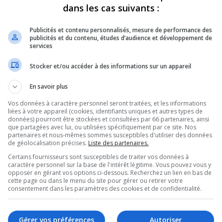
dans les cas suivants :
oirée où l’on
Publicités et contenu personnalisés, mesure de performance des
lms dans le cadre du
publicités et du contenu, études d’audience et développement de
services
Stocker et/ou accéder à des informations sur un appareil
En savoir plus
u plusieurs soirées que les salles étaient
rée du film d’ouverture.
Vos données à caractère personnel seront traitées, et les informations
liées à votre appareil (cookies, identifiants uniques et autres types de
qui ont assisté aux projections à aller voter
données) pourront être stockées et consultées par 66 partenaires, ainsi
que partagées avec lui, ou utilisées spécifiquement par ce site. Nos
al.
partenaires et nous-mêmes sommes susceptibles d'utiliser des données
r, celui de ce soir, où trois films sont à
de géolocalisation précises.
Liste des partenaires.
ilm « Les pires », qui clôturera l’événement.
Certains fournisseurs sont susceptibles de traiter vos données à
caractère personnel sur la base de l'intérêt légitime. Vous pouvez vous y
passe par la suite au gala pour savoir quels
opposer en gérant vos options ci-dessous. Recherchez un lien en bas de
cette page ou dans le menu du site pour gérer ou retirer votre
consentement dans les paramètres des cookies et de confidentialité.
de Val-d’Or se poursuit ce soir, avec deux
 Théâtre Meglab de Malartic.
Gérer vos préférences
Autoriser