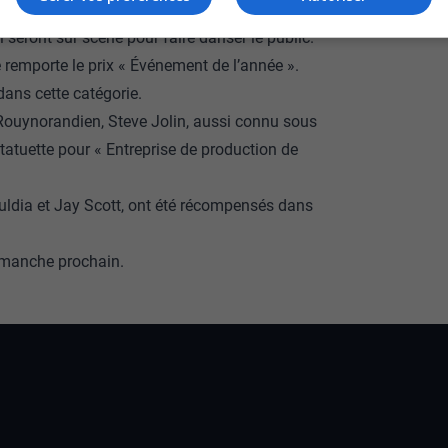
de Val-d’Or, il y aura les groupes de musique
 seront sur scène pour faire danser le public.
e remporte le prix « Événement de l’année ».
dans cette catégorie.
e Rouynorandien, Steve Jolin, aussi connu sous
statuette pour « Entreprise de production de
 Souldia et Jay Scott, ont été récompensés dans
dimanche prochain.