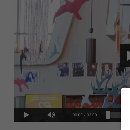
00:00
/
03:00