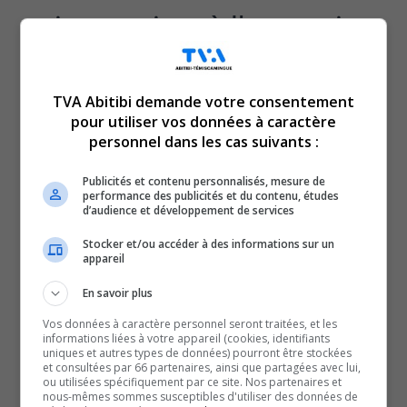
qui appartient à l’entreprise
Gobeil Ciment. Même un
TVA Abitibi demande votre consentement
véhicule a été atteint par les
pour utiliser vos données à caractère
personnel dans les cas suivants :
flammes.
Publicités et contenu personnalisés, mesure de
performance des publicités et du contenu, études
d’audience et développement de services
L’incendie a débuté à l’intérieur du bâtiment et des gens
sur place ont ouvert les portes du garage pour tenter
Stocker et/ou accéder à des informations sur un
appareil
d’aérer, mais c’est à ce moment-là que les flammes
auraient pris de l’ampleur.
En savoir plus
Les pompiers ont été appelés un peu avant 11 heures et
Vos données à caractère personnel seront traitées, et les
informations liées à votre appareil (cookies, identifiants
se sont rendus sur les lieux, mais malheureusement, les
uniques et autres types de données) pourront être stockées
et consultées par 66 partenaires, ainsi que partagées avec lui,
flammes s’étaient déjà propagées sur la toiture,
ou utilisées spécifiquement par ce site. Nos partenaires et
mentionne le directeur du Service de sécurité incendie de
nous-mêmes sommes susceptibles d'utiliser des données de