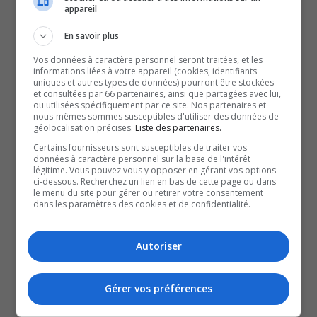
Le fuyard aurait été aperçu près d’une heure trente plus
appareil
tard, dans le secteur Destor, à proximité de l’intersection
En savoir plus
menant vers Duparquet.
Vos données à caractère personnel seront traitées, et les
Une opération de ratissage du secteur, menée par les
informations liées à votre appareil (cookies, identifiants
agents de police et des maîtres-chiens, a alors été
uniques et autres types de données) pourront être stockées
et consultées par 66 partenaires, ainsi que partagées avec lui,
enclenchée.
ou utilisées spécifiquement par ce site. Nos partenaires et
nous-mêmes sommes susceptibles d'utiliser des données de
L’homme de 52 ans s’est finalement livré au poste de la
géolocalisation précises.
Liste des partenaires.
Sûreté du Québec, dimanche matin, peu avant midi.
Certains fournisseurs sont susceptibles de traiter vos
données à caractère personnel sur la base de l'intérêt
Il sera
poursuivi en justice, notamment pour menace de
légitime. Vous pouvez vous y opposer en gérant vos options
mort.
ci-dessous. Recherchez un lien en bas de cette page ou dans
le menu du site pour gérer ou retirer votre consentement
dans les paramètres des cookies et de confidentialité.
QUESTION DU JOUR
Autoriser
Commentaires
Gérer vos préférences
SOUTENIR NOS MÉDIAS, C’EST PROTÉGER NOTRE