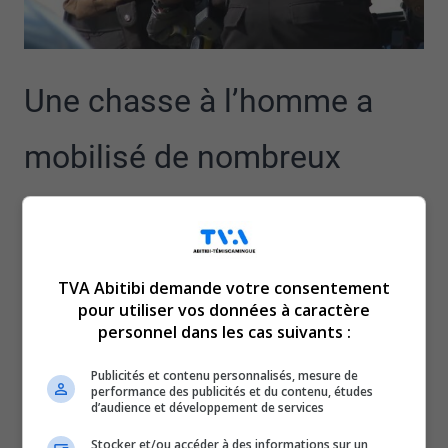
Une chasse à l’homme a
mobilisé de nombreux
policiers, cette fin de
semaine, à Rouyn-Noranda.
TVA Abitibi demande votre consentement
pour utiliser vos données à caractère
Vers 23 heures samedi soir, un homme en crise et
personnel dans les cas suivants :
armé aurait menacé des citoyens dans une résidence de
La Sarre avant de prendre la fuite.
Publicités et contenu personnalisés, mesure de
performance des publicités et du contenu, études
Un important contingent de patrouilleurs a alors été
d’audience et développement de services
déployé sur la route 101.
Stocker et/ou accéder à des informations sur un