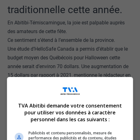
traditionnelle cette année.
En Abitibi-Témiscamingue, la joie est palpable auprès
des amateurs de cette fête.
​Ce sentiment s’étend à l’ensemble de la province.
Une étude d’HelloSafe Canada a permis d’établir que le
budget moyen des Québécois pour Halloween cette
année serait d’environ 70 dollars. Une augmentation de
15 dollars par rapport à 2021, mentionne le rédacteur en
chef d’HelloSafe Canada, Alexandre Desoutter.
Les dépenses liées aux costumes composent près de la
moitié du budget des Québécois, selon les chiffres
TVA Abitibi demande votre consentement
d’HelloSafe
pour utiliser vos données à caractère
personnel dans les cas suivants :
À Val-d’Or, la boutique location de costumes Vincent
s’attend à une plus grande demande que lors des deux
Publicités et contenu personnalisés, mesure de
dernières années.
performance des publicités et du contenu, études