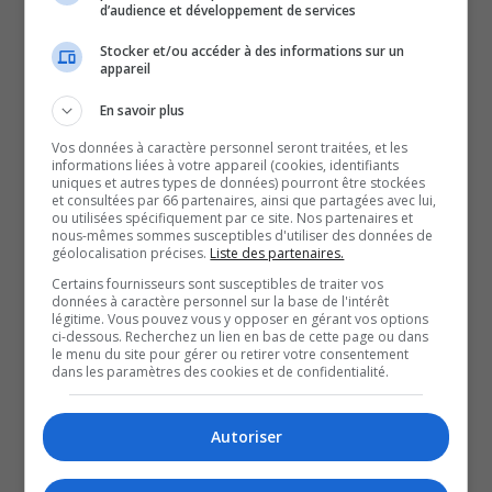
d’audience et développement de services
La boutique de Mélanie Vincent est ouverte quelques
semaines pour la période d’Halloween.
Stocker et/ou accéder à des informations sur un
appareil
Elle souhaite transmettre sa passion pour cette fête au
public, en offrant ses services année après année.
En savoir plus
Malgré cet engouement pour Halloween, les chiffres sont
Vos données à caractère personnel seront traitées, et les
informations liées à votre appareil (cookies, identifiants
encore loin d’être au niveau qu’ils étaient avant la
uniques et autres types de données) pourront être stockées
et consultées par 66 partenaires, ainsi que partagées avec lui,
pandémie.
ou utilisées spécifiquement par ce site. Nos partenaires et
Cette situation s’explique évidemment par les habitudes
nous-mêmes sommes susceptibles d'utiliser des données de
géolocalisation précises.
Liste des partenaires.
des dernières années, mais aussi par l’augmentation du
Certains fournisseurs sont susceptibles de traiter vos
coût de la vie.
données à caractère personnel sur la base de l'intérêt
légitime. Vous pouvez vous y opposer en gérant vos options
Puisque le 31 octobre est un lundi, cette année, certaines
ci-dessous. Recherchez un lien en bas de cette page ou dans
le menu du site pour gérer ou retirer votre consentement
villes de la région ont choisi de tenir la collecte de
dans les paramètres des cookies et de confidentialité.
bonbons et les célébrations une autre journée.
On vous invite donc à consulter vos municipalités pour
Autoriser
connaître la date exacte.