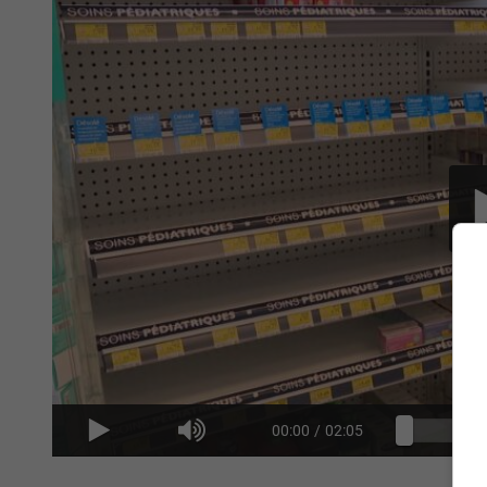
00:00
/
02:05