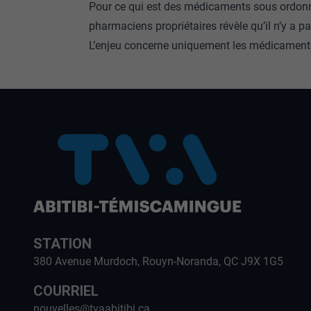
Pour ce qui est des médicaments sous ordonn
pharmaciens propriétaires révèle qu’il n’y a pa
L’enjeu concerne uniquement les médicaments c
STATION
380 Avenue Murdoch, Rouyn-Noranda, QC J9X 1G5
COURRIEL
nouvelles@tvaabitibi.ca