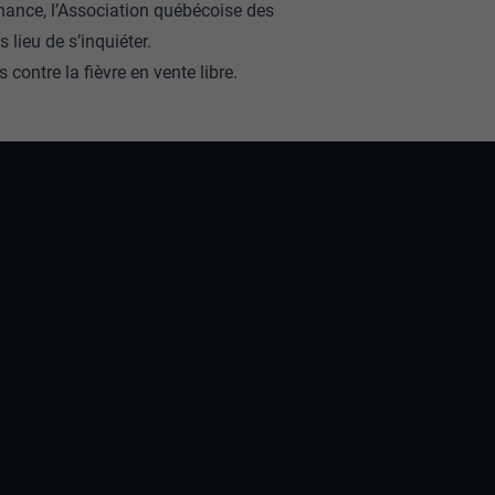
ance, l’Association québécoise des
s lieu de s’inquiéter.
ontre la fièvre en vente libre.