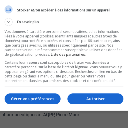
trouver des
Stocker et/ou accéder à des informations sur un appareil
fièvre pour leur enfant
En savoir plus
Vos données à caractère personnel seront traitées, et les informations
tes des pharmacies de
liées à votre appareil (cookies, identifiants uniques et autres types de
données) pourront être stockées et consultées par 66 partenaires, ainsi
que partagées avec lui, ou utilisées spécifiquement par ce site. Nos
partenaires et nous-mêmes sommes susceptibles d'utiliser des données
de géolocalisation précises.
Liste des partenaires.
Certains fournisseurs sont susceptibles de traiter vos données à
phène au cours des derniers mois a augmenté
caractère personnel sur la base de l'intérêt légitime. Vous pouvez vous y
opposer en gérant vos options ci-dessous. Recherchez un lien en bas de
uébécoise des pharmaciens propriétaires.
cette page ou dans le menu du site pour gérer ou retirer votre
consentement dans les paramètres des cookies et de confidentialité.
iétaire chez Uniprix à Rouyn-Noranda, ce qui
ans cette situation, c’est de consulter un
Gérer vos préférences
Autoriser
 au cours des prochains mois, mentionne le
s pharmaceutiques à l’AQPP, Pierre-Marc