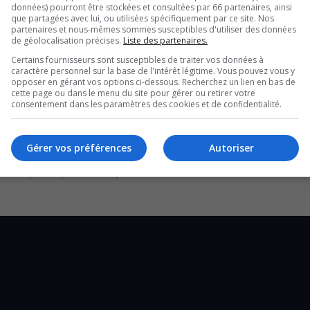
données) pourront être stockées et consultées par 66 partenaires, ainsi
que partagées avec lui, ou utilisées spécifiquement par ce site. Nos
partenaires et nous-mêmes sommes susceptibles d'utiliser des données
de géolocalisation précises.
Liste des partenaires.
Certains fournisseurs sont susceptibles de traiter vos données à
caractère personnel sur la base de l'intérêt légitime. Vous pouvez vous y
is le mois d’avril, surprend.
opposer en gérant vos options ci-dessous. Recherchez un lien en bas de
cette page ou dans le menu du site pour gérer ou retirer votre
ne, en plus des coûts plus élevés
consentement dans les paramètres des cookies et de confidentialité.
e pour le transport collectif, qui n’existe pas
Gérer vos préférences
Autoriser
tréal, seraient de 14 cents dans la région.
Québec, serait, chez nous, de 1 dollar 61.