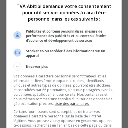
TVA Abitibi demande votre consentement
pour utiliser vos données à caractère
personnel dans les cas suivants :
Voici l’actualité de l’Abitibi-Témiscamingue.
Publicités et contenu personnalisés, mesure de
Du lundi au vendredi, nous vous offrons vos nouvelles
performance des publicités et du contenu, études
d’audience et développement de services
de l’Abitibi-Témiscamingue, grâce à des journalistes
chevronnés.
Stocker et/ou accéder à des informations sur un
appareil
QUESTION DU JOUR
En savoir plus
Vos données à caractère personnel seront traitées, et les
Commentaires
informations liées à votre appareil (cookies, identifiants
uniques et autres types de données) pourront être stockées
et consultées par 66 partenaires, ainsi que partagées avec lui,
ou utilisées spécifiquement par ce site. Nos partenaires et
SOUTENIR NOS MÉDIAS, C’EST PROTÉGER NOTRE
nous-mêmes sommes susceptibles d'utiliser des données de
géolocalisation précises.
Liste des partenaires.
CULTURE ET NOTRE ÉCONOMIE
Certains fournisseurs sont susceptibles de traiter vos
données à caractère personnel sur la base de l'intérêt
légitime. Vous pouvez vous y opposer en gérant vos options
ci-dessous. Recherchez un lien en bas de cette page ou dans