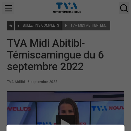
BULLETINS COMPLETS
TVA MIDI ABITIBI-TÉMISCAMINGUE DU 6 SEPTEMBRE 2022
TVA Midi Abitibi-
Témiscamingue du 6
septembre 2022
TVA Abitibi
|
6 septembre 2022