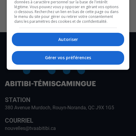
données à caractère personnel sur la base de l'intérêt
CULTURE ET NOTRE ÉCONOMIE
légitime. Vous pouvez vous y opposer en gérant vos options
ci-dessous. Recherchez un lien en bas de cette page ou dans
le menu du site pour gérer ou retirer votre consentement
dans les paramètres des cookies et de confidentialité.
Autoriser
Gérer vos préférences
STATION
380 Avenue Murdoch, Rouyn-Noranda, QC J9X 1G5
COURRIEL
nouvelles@tvaabitibi.ca