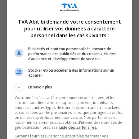
TVA Abitibi demande votre consentement
pour utiliser vos données à caractère
personnel dans les cas suivants :
En manchettes en ce mardi 6 septembre 2022 :
Début des consultations publiques en lien avec le
Publicités et contenu personnalisés, mesure de
performance des publicités et du contenu, études
dossier de la qualité de l’air.
d’audience et développement de services
Et
Stocker et/ou accéder à des informations sur un
Des événements populaires dans la région pour le long
appareil
week-end!
En savoir plus
Vos données à caractère personnel seront traitées, et les
QUESTION DU JOUR
informations liées à votre appareil (cookies, identifiants
uniques et autres types de données) pourront être stockées
et consultées par 66 partenaires, ainsi que partagées avec lui,
Commentaires
ou utilisées spécifiquement par ce site. Nos partenaires et
nous-mêmes sommes susceptibles d'utiliser des données de
géolocalisation précises.
Liste des partenaires.
SOUTENIR NOS MÉDIAS, C’EST PROTÉGER NOTRE
Certains fournisseurs sont susceptibles de traiter vos