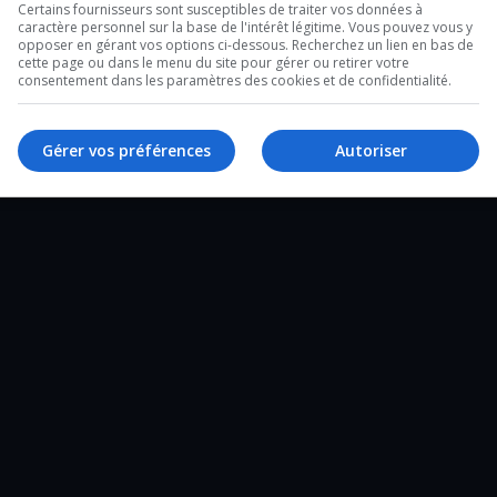
22 :
Certains fournisseurs sont susceptibles de traiter vos données à
caractère personnel sur la base de l'intérêt légitime. Vous pouvez vous y
 quartier Notre-Dame et la santé publique.
opposer en gérant vos options ci-dessous. Recherchez un lien en bas de
cette page ou dans le menu du site pour gérer ou retirer votre
consentement dans les paramètres des cookies et de confidentialité.
ements en santé…
Gérer vos préférences
Autoriser