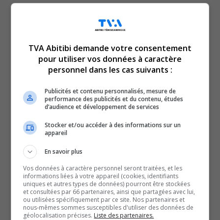
scolaires de l’Or-et-des-Bois
collabore avec ses
TVA Abitibi demande votre consentement
pour utiliser vos données à caractère
différents partenaires pour
personnel dans les cas suivants :
Publicités et contenu personnalisés, mesure de
gérer la sécurité aux abords
performance des publicités et du contenu, études
d’audience et développement de services
des écoles.
Stocker et/ou accéder à des informations sur un
appareil
Selon Jason Yergeau, directeur du Service des
En savoir plus
ressources matérielles, de l’approvisionnement et du
Vos données à caractère personnel seront traitées, et les
transport scolaire au CSOB, l’appel est à la prudence en
informations liées à votre appareil (cookies, identifiants
uniques et autres types de données) pourront être stockées
cette rentrée scolaire.
et consultées par 66 partenaires, ainsi que partagées avec lui,
Avec des milliers d’élèves qui reprennent le chemin de
ou utilisées spécifiquement par ce site. Nos partenaires et
nous-mêmes sommes susceptibles d'utiliser des données de
l’école, la porte-parole de la Sûreté du Québec Nancy
géolocalisation précises.
Liste des partenaires.