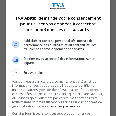
TVA Abitibi demande votre consentement
pour utiliser vos données à caractère
personnel dans les cas suivants :
En manchettes en ce mardi 16 août 2022 :
Situation de plus en plus précaire à l’urgence de
Publicités et contenu personnalisés, mesure de
performance des publicités et du contenu, études
Témiscaming-Kipawa…
d’audience et développement de services
Et
Stocker et/ou accéder à des informations sur un
Le cardinal Marc Ouellet visé par des allégations
appareil
d’agression sexuelle!
En savoir plus
Vos données à caractère personnel seront traitées, et les
QUESTION DU JOUR
informations liées à votre appareil (cookies, identifiants
uniques et autres types de données) pourront être stockées
et consultées par 66 partenaires, ainsi que partagées avec lui,
Commentaires
ou utilisées spécifiquement par ce site. Nos partenaires et
nous-mêmes sommes susceptibles d'utiliser des données de
géolocalisation précises.
Liste des partenaires.
SOUTENIR NOS MÉDIAS, C’EST PROTÉGER NOTRE
Certains fournisseurs sont susceptibles de traiter vos