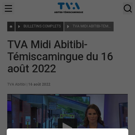
BULLETINS COMPLETS
TVA MIDI ABITIBI-TÉMISCAMINGUE DU 16 AOÛT 2022
TVA Midi Abitibi-
Témiscamingue du 16
août 2022
TVA Abitibi
|
16 août 2022