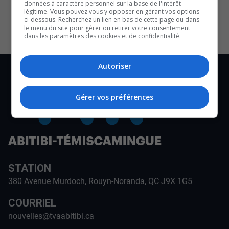
données à caractère personnel sur la base de l'intérêt
CULTURE ET NOTRE ÉCONOMIE
légitime. Vous pouvez vous y opposer en gérant vos options
ci-dessous. Recherchez un lien en bas de cette page ou dans
le menu du site pour gérer ou retirer votre consentement
dans les paramètres des cookies et de confidentialité.
Autoriser
Gérer vos préférences
STATION
380 Avenue Murdoch, Rouyn-Noranda, QC J9X 1G5
COURRIEL
nouvelles@tvaabitibi.ca