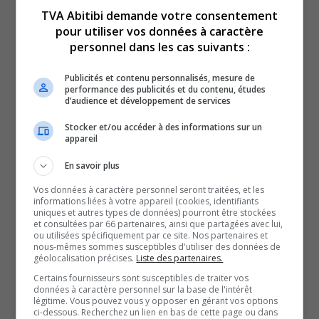
TVA Abitibi demande votre consentement
pour utiliser vos données à caractère
personnel dans les cas suivants :
Voici l’actualité de l’Abitibi-Témiscamingue.
Publicités et contenu personnalisés, mesure de
Du lundi au vendredi, nous vous offrons vos nouvelles
performance des publicités et du contenu, études
d’audience et développement de services
de l’Abitibi-Témiscamingue, grâce à des journalistes
chevronnés.
Stocker et/ou accéder à des informations sur un
appareil
QUESTION DU JOUR
En savoir plus
Vos données à caractère personnel seront traitées, et les
Commentaires
informations liées à votre appareil (cookies, identifiants
uniques et autres types de données) pourront être stockées
et consultées par 66 partenaires, ainsi que partagées avec lui,
ou utilisées spécifiquement par ce site. Nos partenaires et
SOUTENIR NOS MÉDIAS, C’EST PROTÉGER NOTRE
nous-mêmes sommes susceptibles d'utiliser des données de
géolocalisation précises.
Liste des partenaires.
CULTURE ET NOTRE ÉCONOMIE
Certains fournisseurs sont susceptibles de traiter vos
données à caractère personnel sur la base de l'intérêt
légitime. Vous pouvez vous y opposer en gérant vos options
ci-dessous. Recherchez un lien en bas de cette page ou dans