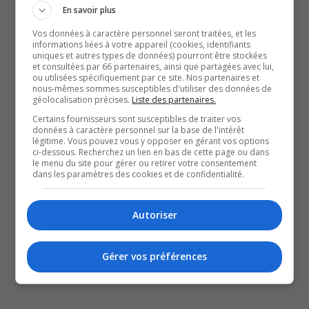
Elle ne va pas participer à la prochaine campagne
En savoir plus
électorale pour la Coalition Avenir Québec.
Vos données à caractère personnel seront traitées, et les
informations liées à votre appareil (cookies, identifiants
Claude Thibault a changé d’idée pour des raisons
uniques et autres types de données) pourront être stockées
et consultées par 66 partenaires, ainsi que partagées avec lui,
personnelles.
ou utilisées spécifiquement par ce site. Nos partenaires et
Les candidats, Jean-François Vachon, du Parti
nous-mêmes sommes susceptibles d'utiliser des données de
géolocalisation précises.
Liste des partenaires.
québécois, et Arnaud Warolin, du Parti libéral, ont réagi à
Certains fournisseurs sont susceptibles de traiter vos
son départ.
données à caractère personnel sur la base de l'intérêt
légitime. Vous pouvez vous y opposer en gérant vos options
ci-dessous. Recherchez un lien en bas de cette page ou dans
QUESTION DU JOUR
le menu du site pour gérer ou retirer votre consentement
dans les paramètres des cookies et de confidentialité.
Commentaires
Autoriser
SOUTENIR NOS MÉDIAS, C’EST PROTÉGER NOTRE
Gérer vos préférences
CULTURE ET NOTRE ÉCONOMIE