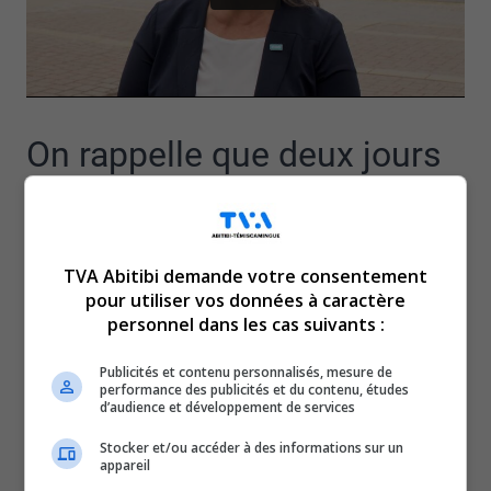
On rappelle que deux jours
après l’annonce officielle de
sa candidature dans Rouyn-
TVA Abitibi demande votre consentement
pour utiliser vos données à caractère
personnel dans les cas suivants :
Noranda-Témiscamingue,
Publicités et contenu personnalisés, mesure de
Claude Thibault s’est retirée
performance des publicités et du contenu, études
d’audience et développement de services
Stocker et/ou accéder à des informations sur un
de la course.
appareil