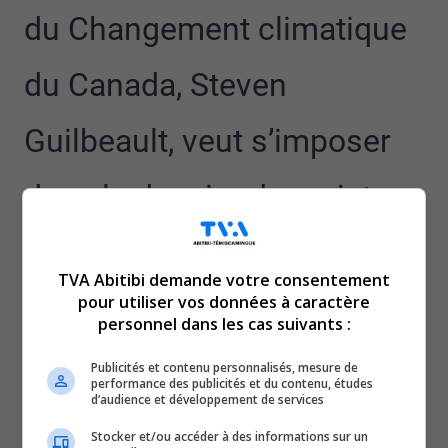
du Changement climatique
du Canada, Steven
Guilbeault, veut s’imposer
dans le dossier des rejets
d’émission d’arsenic de
TVA Abitibi demande votre consentement
l’entreprise.
pour utiliser vos données à caractère
personnel dans les cas suivants :
C’est ce qu’on a appris dans un article de Radio-Canada.
Publicités et contenu personnalisés, mesure de
Pour le ministre, la situation est plus que préoccupante
performance des publicités et du contenu, études
d’audience et développement de services
et il demande à ce que le rapport de pollution de
l’entreprise soit contre-vérifié par Environnement et
Stocker et/ou accéder à des informations sur un