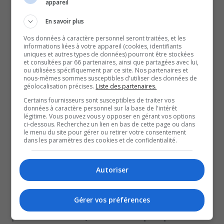
appareil
Changement climatiques Canada; on veut dresser un
portrait réel de la situation.
En savoir plus
En écho aux déclarations du ministre, pour plusieurs
Vos données à caractère personnel seront traitées, et les
informations liées à votre appareil (cookies, identifiants
groupes qui militent depuis longtemps pour la qualité de
uniques et autres types de données) pourront être stockées
et consultées par 66 partenaires, ainsi que partagées avec lui,
l’air à Rouyn-Noranda, dont fait partie Émilie Robert du
ou utilisées spécifiquement par ce site. Nos partenaires et
comité Mères au front, il était temps…
nous-mêmes sommes susceptibles d'utiliser des données de
géolocalisation précises.
Liste des partenaires.
Et c’est unanime, ce qu’on veut, ce sont des
Certains fournisseurs sont susceptibles de traiter vos
changements rapides pour améliorer la qualité de l’aire à
données à caractère personnel sur la base de l'intérêt
légitime. Vous pouvez vous y opposer en gérant vos options
Rouyn-Noranda.
ci-dessous. Recherchez un lien en bas de cette page ou dans
le menu du site pour gérer ou retirer votre consentement
Et avec l’arrivée de ce nouvel allié, les différents groupes
dans les paramètres des cookies et de confidentialité.
évoquent déjà des pistes de solutions.
L’une d’entre elles serait de limiter les matières
Autoriser
polluantes qui franchissent les portes de la Fonderie.
Que ce soit l’arsenic, le plomb, le cadmium… on aimerait
Gérer vos préférences
avoir un meilleur plan de gestion pour réduire le
problème à la source, mentionnent la porte-parole du