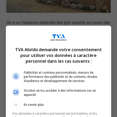
On a vu l’essence atteindre des prix records au cours des
derniers jours… Même si pour l’instant, nous en sommes
à 2 dollar 17 le litre un peu partout dans la région… il
reste que le prix élevé de l’essence a des répercussions.
TVA Abitibi demande votre consentement
Les campings et les parcs nationaux de la région doivent
pour utiliser vos données à caractère
composer avec des touristes de l’extérieur
personnel dans les cas suivants :
moins nombreux cette année
Publicités et contenu personnalisés, mesure de
Un reportage de Sophie Mediavilla-Rivard.
performance des publicités et du contenu, études
Lecteur
d’audience et développement de services
Media error: Format(s) not supported or source(s)
not found
vidéo
Stocker et/ou accéder à des informations sur un
appareil
Télécharger le fichier: https://tvaabitibi.ca/wp-
content/uploads/2022/06/126-topo-camping-essence.mp4?_=1
En savoir plus
Vos données à caractère personnel seront traitées, et les