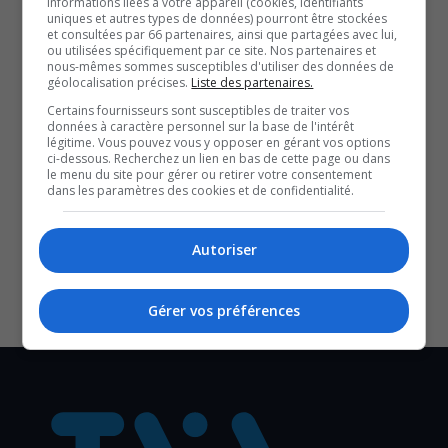
informations liées à votre appareil (cookies, identifiants
uniques et autres types de données) pourront être stockées
et consultées par 66 partenaires, ainsi que partagées avec lui,
ou utilisées spécifiquement par ce site. Nos partenaires et
nous-mêmes sommes susceptibles d'utiliser des données de
géolocalisation précises.
Liste des partenaires.
Certains fournisseurs sont susceptibles de traiter vos
QUESTION DU JOUR
données à caractère personnel sur la base de l'intérêt
légitime. Vous pouvez vous y opposer en gérant vos options
Commentaires
ci-dessous. Recherchez un lien en bas de cette page ou dans
le menu du site pour gérer ou retirer votre consentement
dans les paramètres des cookies et de confidentialité.
SOUTENIR NOS MÉDIAS, C’EST PROTÉGER NOTRE
Autoriser
CULTURE ET NOTRE ÉCONOMIE
Gérer vos préférences