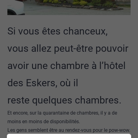
Si vous êtes chanceux,
vous allez peut-être pouvoir
avoir une chambre à l’hôtel
des Eskers, où il
reste quelques chambres.
Et encore, sur la quarantaine de chambres, il y a de
moins en moins de disponibilités.
Les gens semblent être au rendez-vous pour le pow-wow.