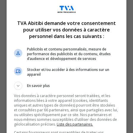
L’hôtel qui est à quelques pas de l’événement, le
Rodeway Inn, affiche complet pour le week-end.
Même son de cloche pour l’hôtel à l’entrée de la ville
TVA Abitibi demande votre consentement
d’Amos, Nouvelle Frontière; les 27 chambres sont prises.
pour utiliser vos données à caractère
Le directeur de l’hôtel des Eskers, Luc Nolet, se dit prêt à
personnel dans les cas suivants :
accueillir les clients ce week-end.
Publicités et contenu personnalisés, mesure de
Il explique également que les réservations vont de bon
performance des publicités et du contenu, études
d’audience et développement de services
train en ce moment, en raison du pow-wow, mais aussi
grâce aux colloques des peuples autochtones.
Stocker et/ou accéder à des informations sur un
appareil
Après deux ans de pandémie, le pow-wow fait des
heureux, on sent d’ailleurs tout un engouement autour de
En savoir plus
l’événement.
Vos données à caractère personnel seront traitées, et les
La conseillère qui siège au comité du pow-wow, Chantal
informations liées à votre appareil (cookies, identifiants
uniques et autres types de données) pourront être stockées
Kistabish, explique que les citoyens demandaient
et consultées par 66 partenaires, ainsi que partagées avec lui,
ou utilisées spécifiquement par ce site. Nos partenaires et
régulièrement si ça allait revenir.
nous-mêmes sommes susceptibles d'utiliser des données de
géolocalisation précises.
Liste des partenaires.
Au moment de l’annonce du retour du pow-wow, les
Certains fournisseurs sont susceptibles de traiter vos