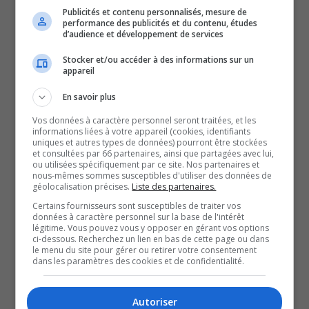
La Sarre.
Publicités et contenu personnalisés, mesure de
performance des publicités et du contenu, études
Le spectacle, d’une durée de deux heures, est en fait une
d’audience et développement de services
rétrospective de ses meilleures comédies musicales, de
Stocker et/ou accéder à des informations sur un
ses 40 ans d’histoire.
appareil
C’est aussi un retour à la normalité pour la Troupe, après
En savoir plus
deux ans de pandémie.
Vos données à caractère personnel seront traitées, et les
Après avoir préféré les pièces avec peu de comédiens sur
informations liées à votre appareil (cookies, identifiants
uniques et autres types de données) pourront être stockées
scène, la Troupe revient avec une trentaine de bénévoles
et consultées par 66 partenaires, ainsi que partagées avec lui,
et comédiens, dont le recrutement a été la partie,
ou utilisées spécifiquement par ce site. Nos partenaires et
nous-mêmes sommes susceptibles d'utiliser des données de
étonnamment, la plus facile.
géolocalisation précises.
Liste des partenaires.
La Troupe se donne un autre défi, celui de convaincre la
Certains fournisseurs sont susceptibles de traiter vos
données à caractère personnel sur la base de l'intérêt
jeunesse d’aller d’assister davantage à des pièces de
légitime. Vous pouvez vous y opposer en gérant vos options
ci-dessous. Recherchez un lien en bas de cette page ou dans
théâtre.
le menu du site pour gérer ou retirer votre consentement
Avec les différents festivals, spectacles, le médium est
dans les paramètres des cookies et de confidentialité.
parfois oublié par les jeunes adultes, reconnaît le
président et comédien dans la Troupe, Donald Renault.
Autoriser