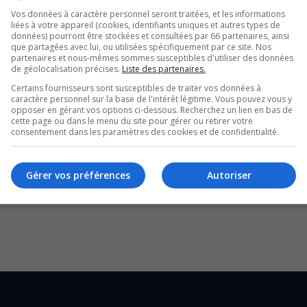
Vos données à caractère personnel seront traitées, et les informations
1 au 14 août.
liées à votre appareil (cookies, identifiants uniques et autres types de
données) pourront être stockées et consultées par 66 partenaires, ainsi
que partagées avec lui, ou utilisées spécifiquement par ce site. Nos
es et des spectacles, où on aura la chance de
partenaires et nous-mêmes sommes susceptibles d'utiliser des données
de géolocalisation précises.
Liste des partenaires.
t des tournées à l’international.
Certains fournisseurs sont susceptibles de traiter vos données à
riront les grands succès du country et du new
caractère personnel sur la base de l'intérêt légitime. Vous pouvez vous y
opposer en gérant vos options ci-dessous. Recherchez un lien en bas de
cette page ou dans le menu du site pour gérer ou retirer votre
es festivaliers.
consentement dans les paramètres des cookies et de confidentialité.
racelets électroniques afin de faciliter les
vec ce bracelet.
Gérer vos préférences
Autoriser
 jumping, c’est la venue de Manu Lataste, lui qui