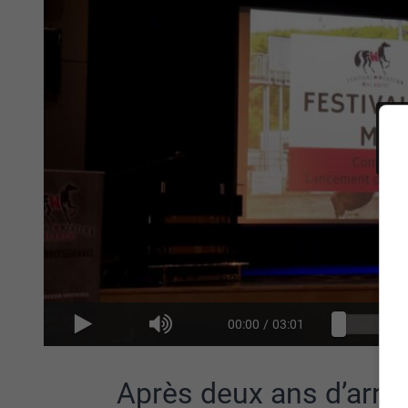
00:00
/
03:01
Après deux ans d’arrêt f