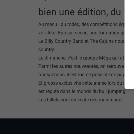
bien une édition, du 1
Au menu : du rodéo, des compétitions équestr
voir Alter Ego sur scène, une formation qui fai
Le Billy Country Band et The Cajuns nous off
country.
Le dimanche, c’est le groupe Méga qui attend l
Parmi les autres nouveautés, on retrouve des b
transactions, il est même possible de payer a
Et grosse exclusivité cette année lors du bull
est réputé dans le monde du bull jumping.
Les billets sont en vente dès maintenant.