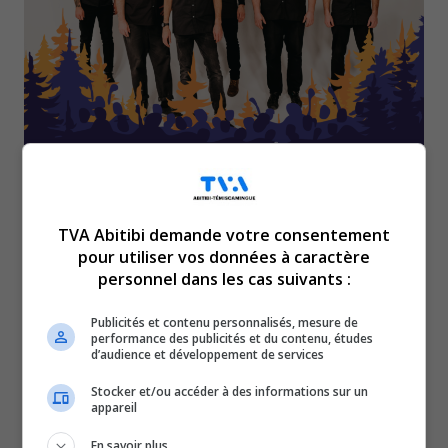
TVA Abitibi demande votre consentement
pour utiliser vos données à caractère
Alors que deux grands
personnel dans les cas suivants :
festivals de la région
Publicités et contenu personnalisés, mesure de
performance des publicités et du contenu, études
d’audience et développement de services
annoncent leur
Stocker et/ou accéder à des informations sur un
appareil
programmation ce soir…
En savoir plus