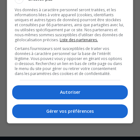
Vos données à caractère personnel seront traitées, et les
TVA Abitibi-Témiscamingue est fier de vous annoncer
informations liées à votre appareil (cookies, identifiants
uniques et autres types de données) pourront être stockées
que, le 6 août, le groupe punk canadien, The Planet
et consultées par 66 partenaires, ainsi que partagées avec lui,
Smashers, sera des festivités d’Osisko en lumière!
ou utilisées spécifiquement par ce site. Nos partenaires et
nous-mêmes sommes susceptibles d'utiliser des données de
Plus de détails à venir ce soir, alors que la billetterie
géolocalisation précises.
Liste des partenaires.
ouvre à 18 heures 30.
Certains fournisseurs sont susceptibles de traiter vos
données à caractère personnel sur la base de l'intérêt
légitime. Vous pouvez vous y opposer en gérant vos options
QUESTION DU JOUR
ci-dessous. Recherchez un lien en bas de cette page ou dans
le menu du site pour gérer ou retirer votre consentement
dans les paramètres des cookies et de confidentialité.
Commentaires
Autoriser
SOUTENIR NOS MÉDIAS, C’EST PROTÉGER NOTRE
CULTURE ET NOTRE ÉCONOMIE
Gérer vos préférences