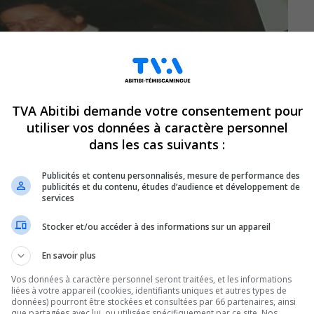
TVA Abitibi demande votre consentement pour
utiliser vos données à caractère personnel
dans les cas suivants :
Publicités et contenu personnalisés, mesure de performance des
publicités et du contenu, études d’audience et développement de
services
Stocker et/ou accéder à des informations sur un appareil
En savoir plus
Vos données à caractère personnel seront traitées, et les informations
liées à votre appareil (cookies, identifiants uniques et autres types de
naissait bien la région.
données) pourront être stockées et consultées par 66 partenaires, ainsi
que partagées avec lui, ou utilisées spécifiquement par ce site. Nos