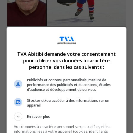
L’ancien joueur étoile du
TVA Abitibi demande votre consentement
Canadien, Guy Lafleur, aura
pour utiliser vos données à caractère
personnel dans les cas suivants :
droit à des funérailles
Publicités et contenu personnalisés, mesure de
performance des publicités et du contenu, études
nationales.
d’audience et développement de services
Stocker et/ou accéder à des informations sur un
Elles auront lieu le mardi 3 mai, à 11 heures, à Montréal.
appareil
Faut dire que la mort du Démon blond touche bien des
En savoir plus
gens dans la région.
Vos données à caractère personnel seront traitées, et les
Parmi eux, l’ancien numéro 15, le Rouynorandien Réjean
informations liées à votre appareil (cookies, identifiants