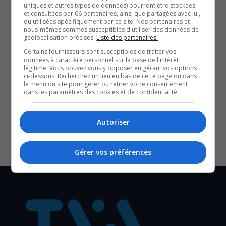
uniques et autres types de données) pourront être stockées
Houle, qui est au cœur des hommages rendus partout à
et consultées par 66 partenaires, ainsi que partagées avec lui,
son ex-cochambreur.
ou utilisées spécifiquement par ce site. Nos partenaires et
nous-mêmes sommes susceptibles d'utiliser des données de
géolocalisation précises.
Liste des partenaires.
QUESTION DU JOUR
Certains fournisseurs sont susceptibles de traiter vos
données à caractère personnel sur la base de l'intérêt
légitime. Vous pouvez vous y opposer en gérant vos options
Commentaires
ci-dessous. Recherchez un lien en bas de cette page ou dans
le menu du site pour gérer ou retirer votre consentement
dans les paramètres des cookies et de confidentialité.
SOUTENIR NOS MÉDIAS, C’EST PROTÉGER NOTRE
CULTURE ET NOTRE ÉCONOMIE
Autoriser
Gérer vos préférences