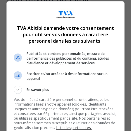
Le service de garde pourrait, par exemple, être dans un
local fourni par la municipalité, dans un milieu scolaire,
TVA Abitibi demande votre consentement
au sein d’une entreprise ou encore dans le réseau de la
pour utiliser vos données à caractère
santé, annonce le ministre de la Famille, Mathieu
personnel dans les cas suivants :
Lacombe.
Selon la présidente du syndicat de l’Alliance des
Publicités et contenu personnalisés, mesure de
performance des publicités et du contenu, études
intervenantes en milieu familial de l’Abitibi-
d’audience et développement de services
Témiscamingue, Nathalie Baril, plusieurs questions
Stocker et/ou accéder à des informations sur un
demeurent en ce qui concerne cette nouvelle façon de
appareil
faire.
En savoir plus
Des entreprises de la région ont penché dans la balance
Vos données à caractère personnel seront traitées, et les
pour la mise en place de cette initiative.
informations liées à votre appareil (cookies, identifiants
uniques et autres types de données) pourront être stockées
C’est du moins ce qu’affirme le vice-président de la
et consultées par 66 partenaires, ainsi que partagées avec lui,
Clinique Infirmière Nord-Ouest à Val-d’Or, Luc Bernard,
ou utilisées spécifiquement par ce site. Nos partenaires et
nous-mêmes sommes susceptibles d'utiliser des données de
qui travaille déjà dans le but d’ouvrir un service de garde
géolocalisation précises.
Liste des partenaires.