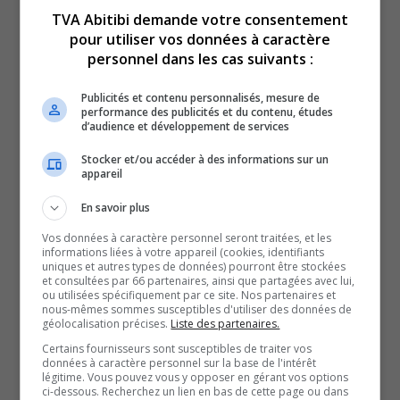
TVA Abitibi demande votre consentement
pour utiliser vos données à caractère
personnel dans les cas suivants :
Voici l’actualité de l’Abitibi-Témiscamingue.
Publicités et contenu personnalisés, mesure de
Du lundi au vendredi, nous vous offrons vos nouvelles
performance des publicités et du contenu, études
d’audience et développement de services
de l’Abitibi-Témiscamingue, grâce à des journalistes
chevronnés.
Stocker et/ou accéder à des informations sur un
appareil
QUESTION DU JOUR
En savoir plus
Vos données à caractère personnel seront traitées, et les
Commentaires
informations liées à votre appareil (cookies, identifiants
uniques et autres types de données) pourront être stockées
et consultées par 66 partenaires, ainsi que partagées avec lui,
ou utilisées spécifiquement par ce site. Nos partenaires et
SOUTENIR NOS MÉDIAS, C’EST PROTÉGER NOTRE
nous-mêmes sommes susceptibles d'utiliser des données de
géolocalisation précises.
Liste des partenaires.
CULTURE ET NOTRE ÉCONOMIE
Certains fournisseurs sont susceptibles de traiter vos
données à caractère personnel sur la base de l'intérêt
légitime. Vous pouvez vous y opposer en gérant vos options
ci-dessous. Recherchez un lien en bas de cette page ou dans