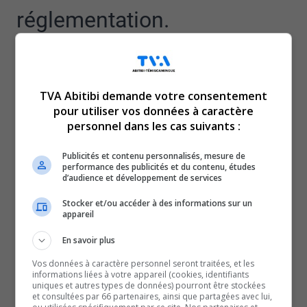
réglementation.
Seuls les spécimens dont la longueur est de 32 à 47
centimètres inclusivement pourront désormais être
conservés. Le tout, dans le but d’améliorer la qualité de
TVA Abitibi demande votre consentement
la pêche, mais aussi l’abondance des géniteurs et des
pour utiliser vos données à caractère
personnel dans les cas suivants :
jeunes dorés, explique le porte-parole de la direction
gestion de la faune de l’Abitibi-Témiscamingue, Martin
Publicités et contenu personnalisés, mesure de
Bélanger.
performance des publicités et du contenu, études
d’audience et développement de services
Une nouvelle qui est bien accueillie par l’Association de
chasse et pêche de Val-d’Or.
Stocker et/ou accéder à des informations sur un
appareil
Selon le président, Jacques Cormier, remettre les plus
gros spécimens à l’eau fait déjà partie intégrante de la
En savoir plus
culture de la pêche sportive.
Vos données à caractère personnel seront traitées, et les
informations liées à votre appareil (cookies, identifiants
Une nouvelle réglementation qui ne découragerait
uniques et autres types de données) pourront être stockées
et consultées par 66 partenaires, ainsi que partagées avec lui,
donc pas les amateurs de jeter leur ligne à l’eau.