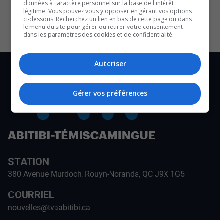
données à caractère personnel sur la base de l'intérêt
CULTURE ET NOTRE ÉCONOMIE
légitime. Vous pouvez vous y opposer en gérant vos options
ci-dessous. Recherchez un lien en bas de cette page ou dans
le menu du site pour gérer ou retirer votre consentement
dans les paramètres des cookies et de confidentialité.
Autoriser
Gérer vos préférences
STATION
380 Avenue Murdoch, Rouyn-Noranda, QC J9X 1G5
COURRIEL
nouvelles@tvaabitibi.ca