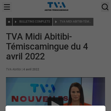
BULLETINS COMPLETS
TVA MIDI ABITIBI-TÉMISCAMINGUE DU 4 AVRIL 2022
TVA Midi Abitibi-
Témiscamingue du 4
avril 2022
TVA Abitibi
|
4 avril 2022