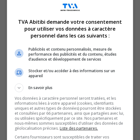
TVA Abitibi demande votre consentement
pour utiliser vos données à caractère
personnel dans les cas suivants :
En manchettes en ce lundi 4 avril 2022 :
De nouvelles règles d’isolement pour les travailleurs de
Publicités et contenu personnalisés, mesure de
performance des publicités et du contenu, études
la santé.
d’audience et développement de services
Et
Stocker et/ou accéder à des informations sur un
Des événements régionaux annulés en raison de
appareil
la COVID-19…
En savoir plus
Vos données à caractère personnel seront traitées, et les
QUESTION DU JOUR
informations liées à votre appareil (cookies, identifiants
uniques et autres types de données) pourront être stockées
et consultées par 66 partenaires, ainsi que partagées avec lui,
Commentaires
ou utilisées spécifiquement par ce site. Nos partenaires et
nous-mêmes sommes susceptibles d'utiliser des données de
géolocalisation précises.
Liste des partenaires.
SOUTENIR NOS MÉDIAS, C’EST PROTÉGER NOTRE
Certains fournisseurs sont susceptibles de traiter vos